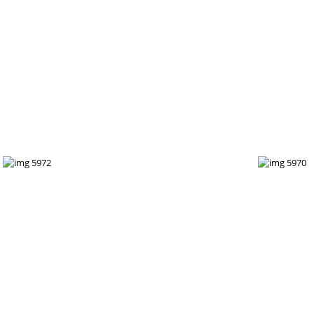
IMG 5990
img 5988
img 598
img 5981
img 5977
img 597