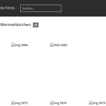
te Fotos
 Wermelskirchen
48