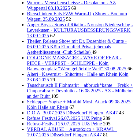
Wurrm - Menschenscheisse - Desolacion - AZ
Wuppertal 03.10.2025
69
Bierschinken Eats FZW Warm-Up Show - Bochum
Wageni 25.09.2025
52
Anger Boys - Sons of Ritalin - Nonstop Niederschlag -
Leverkusen - KULTURAUSBESSERUNGSWERK
13.09.2025
62
Theilen Release Show mit Dr. Dosenbier & Cunte -
06.09.2025 Köln Ehrenfeld Privat (ehemals
Aetherblissement -Club Scheiße)
49
COLOGNE MASSACRE - WAVE OF FEAR -
PIECE - VERPEST - SCHLEPPE - Köln
Bauwagenplatz "Wem gehört die Welt" 30.08.2025
66
Alteri - Kavernist - Shitcritter - Halle am Rhein Köln
23.08.2025
79
Tauschrausch II Flohmarkt + abbruck*kante + Frekk +
Chupacabra + Devolutio - 16.08.2025 - AZ - Mülheim
an der Ruhr
105
Schleppe+ Yogtze + Morbid Mosh Attack 09.08.2025
Köln Halle am Rhein
67
D.O.A. 30.07.2025 Düsseldorf Flingern AK47
43
Refuse-Festival 26.07.2025 UJZ Peine
289
Refuse-Festival 25.07.2025 UJZ Peine
205
VERBAL ABUSE + Agrotóxico + KRAWL -
19.07.2025 Düsseldorf Flingern AK47
81