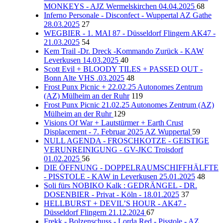
MONKEYS - AJZ Wermelskirchen 04.04.2025
68
Inferno Personale - Disconfect - Wuppertal AZ Gathe
28.03.2025
27
WEGBIER - 1. MAI 87 - Düsseldorf Flingern AK47 -
21.03.2025
54
Kem Trail -Dr. Dreck -Kommando Zurück - KAW
Leverkusen 14.03.2025
40
Scott Evil + BLOODY TILES + PASSED OUT -
Bonn Alte VHS .03.2025
48
Frost Punx Picnic + 22.02.25 Autonomes Zentrum
(AZ) Mülheim an der Ruhr
119
Frost Punx Picnic 21.02.25 Autonomes Zentrum (AZ)
Mülheim an der Ruhr
129
Visions Of War + Lautstürmer + Earth Crust
Displacement - 7. Februar 2025 AZ Wuppertal
59
NULL AGENDA - FROSCHKOTZE - GEISTIGE
VERUNREINIGUNG - GV-JKC Troisdorf
01.02.2025
56
DIE ÖFFNUNG - DOPPELRAUMSCHIFFHÄLFTE
- PISSTOLE - KAW in Leverkusen 25.01.2025
48
Soli fürs NOBIKO Kalk : GEDRÄNGEL - DR.
DOSENBIER - Privat - Köln - 18.01.2025
37
HELLBURST + DEVIL’S HOUR - AK47 -
Düsseldorf Flingern 21.12.2024
67
Frekk - Bolzenschuss - Lorda Red - Pisstole - AZ