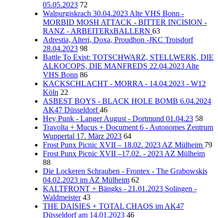
05.05.2023
72
Walpurgiskrach 30.04.2023 Alte VHS Bonn -
MORBID MOSH ATTACK - BITTER INCISION -
RANZ - ARBEITERxBALLERN
63
Adrestia, Alteri, Doxa, Proudhon -JKC Troisdorf
28.04.2023
98
Battle To Exist: TOTSCHWARZ, STELLWERK, DIE
ALKOCOPS, DIE MANFREDS 22.04.2023 Alte
VHS Bonn
86
KACKSCHLACHT - MORRA - 14.04.2023 - W12
Köln
22
ASBEST BOYS - BLACK HOLE BOMB 6.04.2024
AK47 Düsseldorf
46
Hey Punk - Langer August - Dortmund 01.04.23
58
Travolta + Mucus + Document 6 - Autonomes Zentrum
Wuppertal 17. März 2023
64
Frost Punx Picnic XVII – 18.02. 2023 AZ Mülheim
79
Frost Punx Picnic XVII –17.02. - 2023 AZ Mülheim
88
Die Lockeren Schrauben - Frontex - The Grabowskis
04.02.2023 im AZ Mülheim
62
KALTFRONT + Bängks - 21.01.2023 Solingen -
Waldmeister
43
THE DAISIES + TOTAL CHAOS im AK47
Düsseldorf am 14.01.2023
46