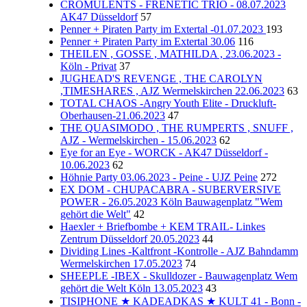
CROMULENTS - FRENETIC TRIO - 08.07.2023
AK47 Düsseldorf
57
Penner + Piraten Party im Extertal -01.07.2023
193
Penner + Piraten Party im Extertal 30.06
116
THEILEN , GOSSE , MATHILDA , 23.06.2023 -
Köln - Privat
37
JUGHEAD'S REVENGE , THE CAROLYN
,TIMESHARES , AJZ Wermelskirchen 22.06.2023
63
TOTAL CHAOS -Angry Youth Elite - Druckluft-
Oberhausen-21.06.2023
47
THE QUASIMODO , THE RUMPERTS , SNUFF ,
AJZ - Wermelskirchen - 15.06.2023
62
Eye for an Eye - WORCK - AK47 Düsseldorf -
10.06.2023
62
Höhnie Party 03.06.2023 - Peine - UJZ Peine
272
EX DOM - CHUPACABRA - SUBERVERSIVE
POWER - 26.05.2023 Köln Bauwagenplatz "Wem
gehört die Welt"
42
Haexler + Briefbombe + KEM TRAIL- Linkes
Zentrum Düsseldorf 20.05.2023
44
Dividing Lines -Kaltfront -Kontrolle - AJZ Bahndamm
Wermelskirchen 17.05.2023
74
SHEEPLE -IBEX - Skulldozer - Bauwagenplatz Wem
gehört die Welt Köln 13.05.2023
43
TISIPHONE ★ KADEADKAS ★ KULT 41 - Bonn -