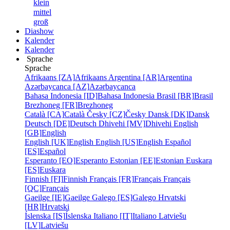
klein
mittel
groß
Diashow
Kalender
Kalender
Sprache
Sprache
Afrikaans [ZA]
Afrikaans
Argentina [AR]
Argentina
Azərbaycanca [AZ]
Azərbaycanca
Bahasa Indonesia [ID]
Bahasa Indonesia
Brasil [BR]
Brasil
Brezhoneg [FR]
Brezhoneg
Català [CA]
Català
Česky [CZ]
Česky
Dansk [DK]
Dansk
Deutsch [DE]
Deutsch
Dhivehi [MV]
Dhivehi
English
[GB]
English
English [UK]
English
English [US]
English
Español
[ES]
Español
Esperanto [EO]
Esperanto
Estonian [EE]
Estonian
Euskara
[ES]
Euskara
Finnish [FI]
Finnish
Français [FR]
Français
Français
[QC]
Français
Gaeilge [IE]
Gaeilge
Galego [ES]
Galego
Hrvatski
[HR]
Hrvatski
Íslenska [IS]
Íslenska
Italiano [IT]
Italiano
Latviešu
[LV]
Latviešu