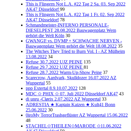
This is Flingern Not L.A. #22 Tag 2 Sa. 03. Sep 2022
AK47 Düsseldorf
99
This is Flingern Not L.A. #22 Tag 1 Fr. 02. Sep 2022
AK47 Düsseldorf
78
Schmandmeister-INFERNO PERSONALE-
DIESELPEST 28.08.2022 Bauwagenplatz Wem
gehört die Welt Köln
30
GWANGI! vs. DVMP + SCHWACHE NERVEN -
Bauwagenplatz Wem gehört die Welt 18.08.2022
35
The Witches They Tried to Burn Vol. I - AZ Mülheim
13.08.2022
34
Refuse 30.7.2022 UJZ PEINE
135
Refuse 29.7.2022 UJZ PEINE
81
Refuse 28.7.2022 Warm-Up-Show Peine
37
Scarecrow, Aardvark, Skulldozer 16.07.2022 AZ
Wuppertal
55
ppp Extertal 8.9.10.07.2022
128
MDC ✩ PHIX ✩ 07. Juli 2022 Düsseldorf AK47
43
di unru -Clørix 2.07.2022 AZ Wuppertal
33
ADRESTIA ★ Kaptain Kaizen ★ Kult41 Bonn
25.06.2022
30
0iroMy TerrorTrashgeflüster AZ Wuppertal 15.06.2022
48
STACHEL✩THEILEN✩MARODE ✩11.06.2022