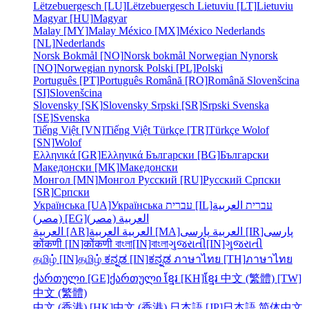
Lëtzebuergesch [LU]
Lëtzebuergesch
Lietuviu [LT]
Lietuviu
Magyar [HU]
Magyar
Malay [MY]
Malay
México [MX]
México
Nederlands
[NL]
Nederlands
Norsk Bokmål [NO]
Norsk bokmål
Norwegian Nynorsk
[NO]
Norwegian nynorsk
Polski [PL]
Polski
Português [PT]
Português
Română [RO]
Română
Slovenšcina
[SI]
Slovenšcina
Slovensky [SK]
Slovensky
Srpski [SR]
Srpski
Svenska
[SE]
Svenska
Tiếng Việt [VN]
Tiếng Việt
Türkçe [TR]
Türkçe
Wolof
[SN]
Wolof
Ελληνικά [GR]
Ελληνικά
Български [BG]
Български
Македонски [MK]
Македонски
Монгол [MN]
Монгол
Русский [RU]
Русский
Српски
[SR]
Српски
Українська [UA]
Українська
עברית [IL]
العربية
עברית
العربية (مصر)
(مصر) [EG]
پارسی
پارسی [IR]
العربية
العربية [MA]
العربية
العربية [AR]
कोंकणी [IN]
कोंकणी
বাংলা[IN]
বাংলা
ગુજરાતી[IN]
ગુજરાતી
தமிழ் [IN]
தமிழ்
ಕನ್ನಡ [IN]
ಕನ್ನಡ
ภาษาไทย [TH]
ภาษาไทย
ქართული [GE]
ქართული
ខ្មែរ [KH]
ខ្មែរ
中文 (繁體) [TW]
中文 (繁體)
中文 (香港) [HK]
中文 (香港)
日本語 [JP]
日本語
简体中文