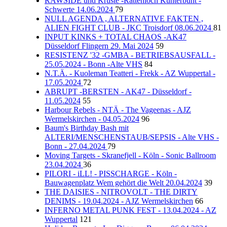
RAWSIDE und Kruste -Rattenloch Kunterbunt -
Schwerte 14.06.2024
79
NULL AGENDA , ALTERNATIVE FAKTEN ,
ALIEN FIGHT CLUB - JKC Troisdorf 08.06.2024
81
INPUT KINKS + TOTAL CHAOS -AK47
Düsseldorf Flingern 29. Mai 2024
59
RESISTENZ '32 -GMBA - BETRIEBSAUSFALL -
25.05.2024 - Bonn -Alte VHS
84
N.T.Ä. - Kuoleman Teatteri - Frekk - AZ Wuppertal -
17.05.2024
72
ABRUPT -BERSTEN - AK47 - Düsseldorf -
11.05.2024
55
Harbour Rebels - NTÄ - The Vageenas - AJZ
Wermelskirchen - 04.05.2024
96
Baum's Birthday Bash mit
ALTERI/MENSCHENSTAUB/SEPSIS - Alte VHS -
Bonn - 27.04.2024
79
Moving Targets - Skranefjell - Köln - Sonic Ballroom
23.04.2024
36
PILORI - iLL! - PISSCHARGE - Köln -
Bauwagenplatz Wem gehört die Welt 20.04.2024
39
THE DAISIES - NITROVOLT - THE DIRTY
DENIMS - 19.04.2024 - AJZ Wermelskirchen
66
INFERNO METAL PUNK FEST - 13.04.2024 - AZ
Wuppertal
121