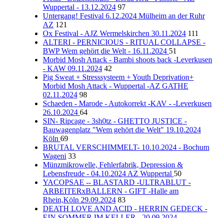
Wuppertal - 13.12.2024
97
Untergang! Festival 6.12.2024 Mülheim an der Ruhr
AZ
121
Ox Festival - AJZ Wermelskirchen 30.11.2024
111
ALTERI - PERNICIOUS - RITUAL COLLAPSE -
BWP Wem gehört die Welt - 16.11.2024
51
Morbid Mosh Attack - Bambi shoots back -Leverkusen
- KAW 09.11.2024
42
Pig Sweat + Stresssysteem + Youth Deprivation+
Morbid Mosh Attack - Wuppertal -AZ GATHE
02.11.2024
98
Schaeden - Marode - Autokorrekt -KAV - -Leverkusen
26.10.2024
64
SIN- Ripcage - 3sh0tz - GHETTO JUSTICE -
Bauwagenplatz "Wem gehört die Welt" 19.10.2024
Köln
69
BRUTAL VERSCHIMMELT- 10.10.2024 - Bochum
Wageni
33
Münzmikrowelle, Fehlerfabrik, Depression &
Lebensfreude - 04.10.2024 AZ Wuppertal
50
YACOPSAE -- BLASTARD -ULTRABLUT -
ARBEITERxBALLERN - GIFT -Halle am
Rhein,Köln 29.09.2024
83
DEATH LOVE AND ACID - HERRIN GEDECK -
EIN SOMMER IM KELLER - 20.09.2024