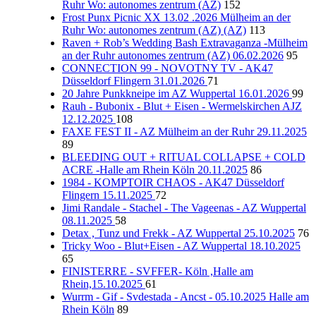
Ruhr Wo: autonomes zentrum (AZ)
152
Frost Punx Picnic XX 13.02 .2026 Mülheim an der
Ruhr Wo: autonomes zentrum (AZ) (AZ)
113
Raven + Rob’s Wedding Bash Extravaganza -Mülheim
an der Ruhr autonomes zentrum (AZ) 06.02.2026
95
CONNECTION 99 - NOVOTNY TV - AK47
Düsseldorf Flingern 31.01.2026
71
20 Jahre Punkkneipe im AZ Wuppertal 16.01.2026
99
Rauh - Bubonix - Blut + Eisen - Wermelskirchen AJZ
12.12.2025
108
FAXE FEST II - AZ Mülheim an der Ruhr 29.11.2025
89
BLEEDING OUT + RITUAL COLLAPSE + COLD
ACRE -Halle am Rhein Köln 20.11.2025
86
1984 - KOMPTOIR CHAOS - AK47 Düsseldorf
Flingern 15.11.2025
72
Jimi Randale - Stachel - The Vageenas - AZ Wuppertal
08.11.2025
58
Detax , Tunz und Frekk - AZ Wuppertal 25.10.2025
76
Tricky Woo - Blut+Eisen - AZ Wuppertal 18.10.2025
65
FINISTERRE - SVFFER- Köln ,Halle am
Rhein,15.10.2025
61
Wurrm - Gif - Svdestada - Ancst - 05.10.2025 Halle am
Rhein Köln
89