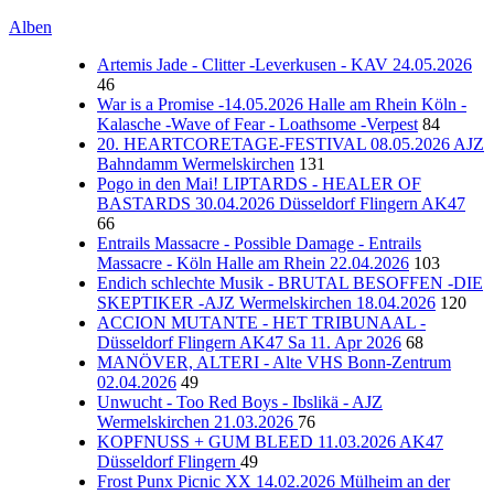
Alben
Artemis Jade - Clitter -Leverkusen - KAV 24.05.2026
46
War is a Promise -14.05.2026 Halle am Rhein Köln -
Kalasche -Wave of Fear - Loathsome -Verpest
84
20. HEARTCORETAGE-FESTIVAL 08.05.2026 AJZ
Bahndamm Wermelskirchen
131
Pogo in den Mai! LIPTARDS - HEALER OF
BASTARDS 30.04.2026 Düsseldorf Flingern AK47
66
Entrails Massacre - Possible Damage - Entrails
Massacre - Köln Halle am Rhein 22.04.2026
103
Endich schlechte Musik - BRUTAL BESOFFEN -DIE
SKEPTIKER -AJZ Wermelskirchen 18.04.2026
120
ACCION MUTANTE - HET TRIBUNAAL -
Düsseldorf Flingern AK47 Sa 11. Apr 2026
68
MANÖVER, ALTERI - Alte VHS Bonn-Zentrum
02.04.2026
49
Unwucht - Too Red Boys - Ibslikä - AJZ
Wermelskirchen 21.03.2026
76
KOPFNUSS + GUM BLEED 11.03.2026 AK47
Düsseldorf Flingern
49
Frost Punx Picnic XX 14.02.2026 Mülheim an der