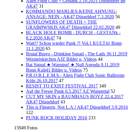
Alien Fight Club + Gestank 2.10.2021 Düsseldorf im
AK47
31
KOMMANDO MARLIES-KEINE AHNUNG-
ANSAGE: NEIN - AK47 Düsseldorf 7.3.2020
56
SUNFLOWERS OF DEATH + THE
GRABØWSKIS AK47 Düsseldorf 22.02.2020
49
BLACK HOLE BOMB - DURCH - GESTANk -
8.2.2020 AK47
74
Watt!? Schon wieder Punk ?! Vol.1 KULT41 Bonn
11.1.2020
65
Brutal Bravo - Drinking Squad - The Lads 30.11.2019
Wermelskirchen AJZ Bilder u, Videos
44
Bat Signal ★ Warning! ★ Null Agenda 9.11.2019
Bonn Kult41 Bilder u. Videos
75
P.R.O.B.L.E.M.S.- Alien Fight Club Sonic Ballroom
Köln 26.10.2017
47
RESIST TO EXIST FESTIVAL 2017
349
Auf die Fresse Punk 6.5.2017 AZ Wuppertal
52
CUT MY SKIN u BAUMHAUS BOYZ 22.4.2017
AK47 Düsseldorf
43
This is Flingern, Not L.A.! AK47 Düsseldorf 3.9.2016
122
PUNK ROCK HOLIDAY 2016
233
15949 Fotos