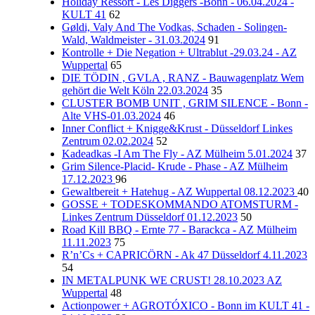
Holiday Ressort - Les Diggers -Bonn - 06.04.2024 -
KULT 41
62
Gøldi, Valy And The Vodkas, Schaden - Solingen-
Wald, Waldmeister - 31.03.2024
91
Kontrolle + Die Negation + Ultrablut -29.03.24 - AZ
Wuppertal
65
DIE TÖDIN , GVLA , RANZ - Bauwagenplatz Wem
gehört die Welt Köln 22.03.2024
35
CLUSTER BOMB UNIT , GRIM SILENCE - Bonn -
Alte VHS-01.03.2024
46
Inner Conflict + Knigge&Krust - Düsseldorf Linkes
Zentrum 02.02.2024
52
Kadeadkas -I Am The Fly - AZ Mülheim 5.01.2024
37
Grim Silence-Placid- Krude - Phase - AZ Mülheim
17.12.2023
96
Gewaltbereit + Hatehug - AZ Wuppertal 08.12.2023
40
GOSSE + TODESKOMMANDO ATOMSTURM -
Linkes Zentrum Düsseldorf 01.12.2023
50
Road Kill BBQ - Ernte 77 - Barackca - AZ Mülheim
11.11.2023
75
R’n’Cs + CAPRICÖRN - Ak 47 Düsseldorf 4.11.2023
54
IN METALPUNK WE CRUST! 28.10.2023 AZ
Wuppertal
48
Actionpower + AGROTÓXICO - Bonn im KULT 41 -