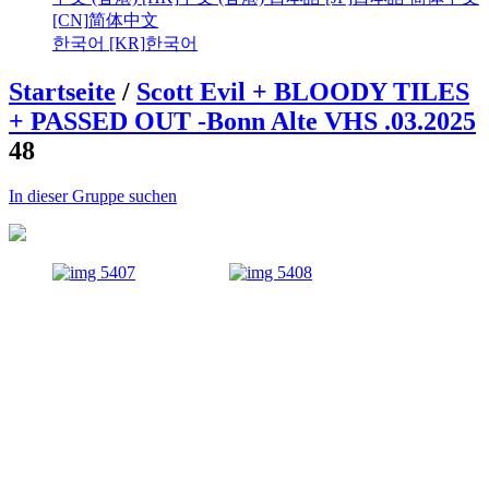
[CN]
简体中文
한국어 [KR]
한국어
Startseite
/
Scott Evil + BLOODY TILES
+ PASSED OUT -Bonn Alte VHS .03.2025
48
In dieser Gruppe suchen