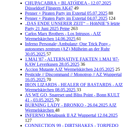
CHUPACABRA + BLATOIDEA - 12.07.2025
Düsseldorf Flingern AK47
49
Penner + Piraten Party im Extertal 05.07.2025
88
Penner + Piraten Party im Extertal 04.07.2025
124
„DAS ENDE UNSERER ZEIT“ – HöhNIE’S letzte
Party 21 Juni 2025 Peine
263
Carlos Marx Brothers - Los Intrusos - AJZ
Wermelskirchen 14.06.2025
61
Inferno Personale; Ambulanz; One Trick Pony -
autonomes zentrum (AZ) Mülheim an der Ruhr
30.05.2025
57
1.MAI '87 - ALTERNATIVE FAKTEN 1.MAI '87-
KAW Leverkusen 28.05.2025
36
Accion Mutante AJZ Wermelskirchen 24.05.2025
25
Pesticide // Discommand // Monotrop // AZ Wuppertal
16.05.2025
70
IRON LIZARDS - HEALER OF BASTARDS - AJZ
Wermelskirchen 08.05.2025
33
AS WE GO, Snareset und Bliss Point - Bonn KULT
41 - 03.05.2025
70
BURNING LADY - BRONKO - 26.04.2025 AJZ
Wermelskirchen
48
INFERNO Metalpunk II AZ Wuppertal 12.04.2025
127
CONNECTION 99 - DIRTSHAKES - TORPEDO