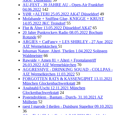
AK47 Düsseldorf
59
AU-FEST - 39 JAHRE AU - Open-Air Frankfurt
04.06.2022
142
YØR +ALTERI 25.05.2022 AK47 Düsseldorf
49
Mofabande + Sniffing Glue, KNIGGE + KRUST
14.05.2022 JKC Troisdorf
55
Flut & Ähre 13.05.2022 Düsseldorf AK47
65
20 Jahre Punkrockers Radio 08.05.2022 Bochum
Rotunde
97
ARGIES + CatFancy + LES SHIRLEY - 27 Apr. 2022
AJZ Wermelskirchen
51
Inhuman Nature, Alteri, Theilen 1.04.2022 Solingen
Waldmeister
66
Rawside + Amen 81 + Alteri + Frontalangriff
26.03.2022 AJZ Wermelskirchen
70
AGGRESSIVE - DRINKING SQUAD - COLLPAS -
AJZ Wermelkirchen 11.03.2022
53
FORGOTTEN RATS & KASSENGIPHT 13.11.2021
München Glockenbachwerkstatt
28
Analstahl//Uschi 12.11.2021 München
Glockenbachwerkstatt
24
Pogendroblem - Bantam - Durch- 31.10.2021 AZ
Mülheim
52
raest I marode I theilen - Duisburg Stapeltor 09.10.2021
36