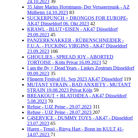
24.10.2023
39
35 Jahre Marius Horstmann- Der Versagerpunk - AZ
Mülheim 14.10.2023
83
SUCKERPUNCH + DRONGOS FOR EUROPE-
AK47 Düsseldorf 06. Okt 2023
42
KRAWL - BLUT+EISEN - AK47 Düsseldorf
29.09.2023
45
PANZERKNAKKER - RÜBENSCHNEIDER -
F.U.A. - FUCKING VIRGINS - AK47 Düsseldorf
23.09.2023
106
GHOULIES - SPREAD JOY - ABORTED
TORTOISE - Köln Privat 16.09.2023
52
I am the fly + Dead Years - Linkes Zentrum Düsseldorf
09.09.2023
35
Flingern Festival 01. Sep 2023 AK47 Düsseldorf
119
MUTANT STRAIN - BAD ANXIETY - MUTANT
STRAIN 19.08.2023 Privat Köln
59
BREAKOUT + BLATOIDEA - AK47 Düsseldorf
5.08.2023
70
Refuse - UJZ Peine - 29.07.2023
311
Refuse - UJZ Peine - 28.07.2023
207
C4SERVICE - DUMMY TOYS - AK47 - Düsseldorf
23.07.2023
65
Haren - Tensö - Ripya Hart - Bonn im KULT 41-
14.07.2023
71