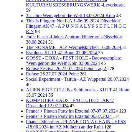
KULTURAUSBESSERUNGSWERK -Leverkusen
59
35 Jahre Wem gehört die Welt 13.09.2024 Köln
48
This Is Flingern Not L.A.! -06.09.2024 Düsseldorf
Flingern AK47 - A P U N K A L Y P S E F L I N G E
R N
93
Jodie Faster -Linkes Zentrum Hinterhof -Düsseldorf
30.08.2024
31
The NONAME - AJZ Wermelskirchen 16.08.2024
31
Escalpo - KULT 41 Bonn 07.08.2024
35
GOSSE - DOXA - PEST HOLE - Bauwagenplatz
'Wem gehört die Welt' Köln 03.08.2024
45
Refuse Festival 26.27.07.2024 Peine Tag 2
278
Refuse 26.27.07.2024 Peine
261
Social Experiment - Taifun - AZ Wuppertal 20.07.2024
40
ALIEN FIGHT CLUB - Subhumans - KULT 41 Bonn
15.07.2024
56
KOMPTOIR CHAOS - EXCLUDED - AK47
Düsseldorf 12.07.2024
45
Penner + Piraten Party im Extertal 07-07.07.2024
123
Penner + Piraten Party im Extertal 06.07.2024
114
Phane - Shitcritter - PLANET ON A CHAIN - HPSS
-18.06.2024 im AZ Mülheim an der Ruhr
128