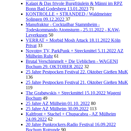
Kalapi & Das frivole Burgfräulein & Männi im RPZ
Bonn Bad Godesberg 13.01.2023
71
KONTROLLE + STRANDED / Waldmeister
Solingen 09.12.2022
37
Manufraktur - Cocktailbar Stammheim -
Todeskommando Atomsturm - 25.11.2022 - KAW-
Leverkusen
50
VERRAT + Morbid Mosh Attack 18.11.2022 Köln
Privat
33
Novotny TV, ParkPunk + Streckmittel 5.11.2022 AZ
Mülheim Ruhr
61
Brutal Verschimmelt + Die Ueblichen - WAGENI
Bochum 29. OKTOBER 2022
32
25 Jahre Pestpocken Festival 22. Oktober Gießen MuK
136
25 Jahre Pestpocken Festival 21. Oktober Gießen MuK
119
The Grabøwskis + Streckmittel 15.10.2022 Wageni
Bochum
49
25 Jahre AZ Mülheim 01.10. 2022
80
25 Jahre AZ Mülheim 30.09.2022
113
Kaltfront + Stachel + Chupacabra - AZ Mülheim
24.09.2022
62
20 Jahre Punkrockers-Radio Festival 16.09.2022
Bochum Rotrunde
90