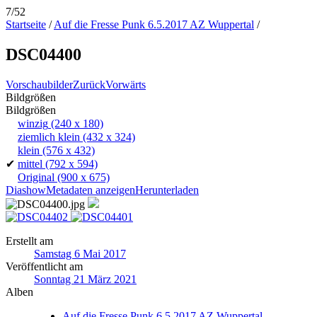
7/52
Startseite
/
Auf die Fresse Punk 6.5.2017 AZ Wuppertal
/
DSC04400
Vorschaubilder
Zurück
Vorwärts
Bildgrößen
Bildgrößen
winzig
(240 x 180)
ziemlich klein
(432 x 324)
klein
(576 x 432)
✔
mittel
(792 x 594)
Original
(900 x 675)
Diashow
Metadaten anzeigen
Herunterladen
Erstellt am
Samstag 6 Mai 2017
Veröffentlicht am
Sonntag 21 März 2021
Alben
Auf die Fresse Punk 6.5.2017 AZ Wuppertal