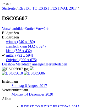
7/349
Startseite
/
RESIST TO EXIST FESTIVAL 2017
/
DSC05607
Vorschaubilder
Zurück
Vorwärts
Bildgrößen
Bildgrößen
winzig
(240 x 180)
ziemlich klein
(432 x 324)
klein
(576 x 432)
✔
mittel
(792 x 594)
Original
(900 x 675)
Diashow
Metadaten anzeigen
Herunterladen
Erstellt am
Sonntag 6 August 2017
Veröffentlicht am
Montag 14 Dezember 2020
Alben
RESIST TO EXIST FESTIVAL 2017