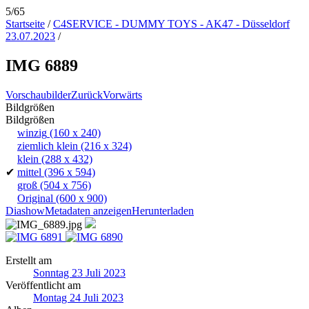
5/65
Startseite
/
C4SERVICE - DUMMY TOYS - AK47 - Düsseldorf
23.07.2023
/
IMG 6889
Vorschaubilder
Zurück
Vorwärts
Bildgrößen
Bildgrößen
winzig
(160 x 240)
ziemlich klein
(216 x 324)
klein
(288 x 432)
✔
mittel
(396 x 594)
groß
(504 x 756)
Original
(600 x 900)
Diashow
Metadaten anzeigen
Herunterladen
Erstellt am
Sonntag 23 Juli 2023
Veröffentlicht am
Montag 24 Juli 2023