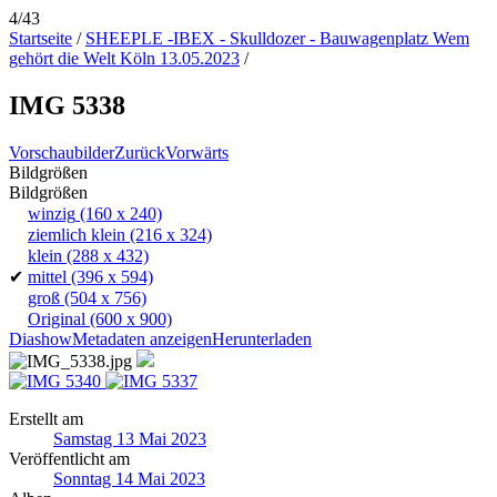
4/43
Startseite
/
SHEEPLE -IBEX - Skulldozer - Bauwagenplatz Wem
gehört die Welt Köln 13.05.2023
/
IMG 5338
Vorschaubilder
Zurück
Vorwärts
Bildgrößen
Bildgrößen
winzig
(160 x 240)
ziemlich klein
(216 x 324)
klein
(288 x 432)
✔
mittel
(396 x 594)
groß
(504 x 756)
Original
(600 x 900)
Diashow
Metadaten anzeigen
Herunterladen
Erstellt am
Samstag 13 Mai 2023
Veröffentlicht am
Sonntag 14 Mai 2023