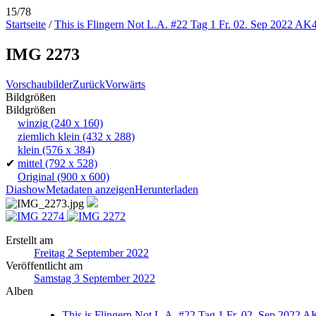
15/78
Startseite
/
This is Flingern Not L.A. #22 Tag 1 Fr. 02. Sep 2022 AK
IMG 2273
Vorschaubilder
Zurück
Vorwärts
Bildgrößen
Bildgrößen
winzig
(240 x 160)
ziemlich klein
(432 x 288)
klein
(576 x 384)
✔
mittel
(792 x 528)
Original
(900 x 600)
Diashow
Metadaten anzeigen
Herunterladen
Erstellt am
Freitag 2 September 2022
Veröffentlicht am
Samstag 3 September 2022
Alben
This is Flingern Not L.A. #22 Tag 1 Fr. 02. Sep 2022 