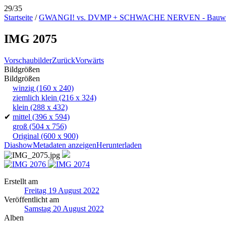
29/35
Startseite
/
GWANGI! vs. DVMP + SCHWACHE NERVEN - Bauwagenp
IMG 2075
Vorschaubilder
Zurück
Vorwärts
Bildgrößen
Bildgrößen
winzig
(160 x 240)
ziemlich klein
(216 x 324)
klein
(288 x 432)
✔
mittel
(396 x 594)
groß
(504 x 756)
Original
(600 x 900)
Diashow
Metadaten anzeigen
Herunterladen
Erstellt am
Freitag 19 August 2022
Veröffentlicht am
Samstag 20 August 2022
Alben