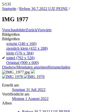
5/135
Startseite
/
Refuse 30.7.2022 UJZ PEINE
/
IMG 1977
Vorschaubilder
Zurück
Vorwärts
Bildgrößen
Bildgrößen
winzig
(240 x 160)
ziemlich klein
(432 x 288)
klein
(576 x 384)
✔
mittel
(792 x 528)
Original
(900 x 600)
Diashow
Metadaten anzeigen
Herunterladen
Erstellt am
Sonntag 31 Juli 2022
Veröffentlicht am
Montag 1 August 2022
Alben
Refuse 30.7.2022 UJZ PEINE