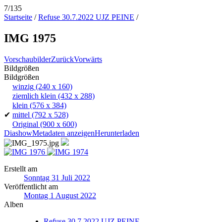
7/135
Startseite
/
Refuse 30.7.2022 UJZ PEINE
/
IMG 1975
Vorschaubilder
Zurück
Vorwärts
Bildgrößen
Bildgrößen
winzig
(240 x 160)
ziemlich klein
(432 x 288)
klein
(576 x 384)
✔
mittel
(792 x 528)
Original
(900 x 600)
Diashow
Metadaten anzeigen
Herunterladen
Erstellt am
Sonntag 31 Juli 2022
Veröffentlicht am
Montag 1 August 2022
Alben
Refuse 30.7.2022 UJZ PEINE