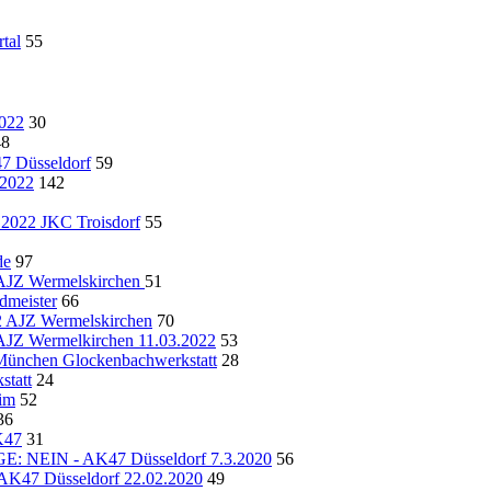
tal
55
022
30
48
Düsseldorf
59
.2022
142
2022 JKC Troisdorf
55
de
97
AJZ Wermelskirchen
51
dmeister
66
22 AJZ Wermelskirchen
70
 Wermelkirchen 11.03.2022
53
chen Glockenbachwerkstatt
28
statt
24
im
52
36
K47
31
IN - AK47 Düsseldorf 7.3.2020
56
 Düsseldorf 22.02.2020
49