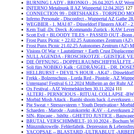
BURNING LADY - BRONKO - 26.04.2025 AJZ Werme
INFERNO Metalpunk II AZ Wuppertal 12.04.2025
127
CONNECTION 99 - DIRTSHAKES - TORPEDO MONKE
Inferno Personale - Disconfect - Wuppertal AZ Gathe 28
WEGBIER - 1. MAI 87 - Düsseldorf Flingern AK47 - 2
Kem Trail -Dr. Dreck -Kommando Zurück - KAW Leve
Scott Evil + BLOODY TILES + PASSED OUT -Bonn A
Frost Punx Picnic + 22.02.25 Autonomes Zentrum (AZ)
Frost Punx Picnic 21.02.25 Autonomes Zentrum (AZ) M
Visions Of War + Lautstürmer + Earth Crust Displaceme
NULL AGENDA - FROSCHKOTZE - GEISTIGE VERU
DIE ÖFFNUNG - DOPPELRAUMSCHIFFHÄLFTE - PIS
Soli fürs NOBIKO Kalk : GEDRÄNGEL - DR. DOSENBIE
HELLBURST + DEVIL’S HOUR - AK47 - Düsseldorf F
Frekk - Bolzenschuss - Lorda Red - Pisstole - AZ Wuppe
Untergang! Festival 6.12.2024 Mülheim an der Ruhr AZ
Ox Festival - AJZ Wermelskirchen 30.11.2024
111
ALTERI - PERNICIOUS - RITUAL COLLAPSE -BWP We
Morbid Mosh Attack - Bambi shoots back -Leverkusen
Pig Sweat + Stresssysteem + Youth Deprivation+ Morb
Schaeden - Marode - Autokorrekt -KAV - -Leverkusen 
SIN- Ripcage - 3sh0tz - GHETTO JUSTICE - Bauwagen
BRUTAL VERSCHIMMELT- 10.10.2024 - Bochum W
Münzmikrowelle, Fehlerfabrik, Depression & Lebensfr
YACOPSAE -- BLASTARD -ULTRABLUT -ARBEITERx