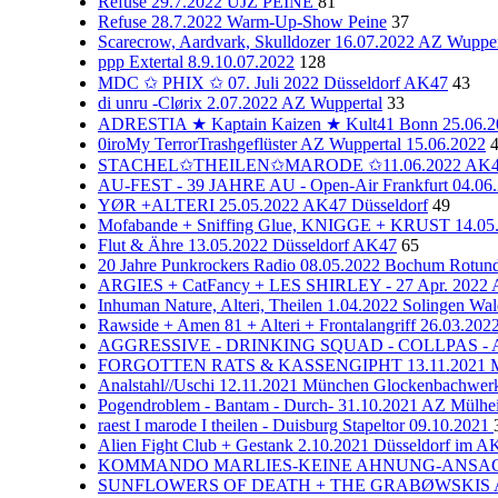
Refuse 29.7.2022 UJZ PEINE
81
Refuse 28.7.2022 Warm-Up-Show Peine
37
Scarecrow, Aardvark, Skulldozer 16.07.2022 AZ Wupper
ppp Extertal 8.9.10.07.2022
128
MDC ✩ PHIX ✩ 07. Juli 2022 Düsseldorf AK47
43
di unru -Clørix 2.07.2022 AZ Wuppertal
33
ADRESTIA ★ Kaptain Kaizen ★ Kult41 Bonn 25.06.2
0iroMy TerrorTrashgeflüster AZ Wuppertal 15.06.2022
STACHEL✩THEILEN✩MARODE ✩11.06.2022 AK47 
AU-FEST - 39 JAHRE AU - Open-Air Frankfurt 04.06
YØR +ALTERI 25.05.2022 AK47 Düsseldorf
49
Mofabande + Sniffing Glue, KNIGGE + KRUST 14.05.
Flut & Ähre 13.05.2022 Düsseldorf AK47
65
20 Jahre Punkrockers Radio 08.05.2022 Bochum Rotun
ARGIES + CatFancy + LES SHIRLEY - 27 Apr. 2022 
Inhuman Nature, Alteri, Theilen 1.04.2022 Solingen Wal
Rawside + Amen 81 + Alteri + Frontalangriff 26.03.20
AGGRESSIVE - DRINKING SQUAD - COLLPAS - AJZ
FORGOTTEN RATS & KASSENGIPHT 13.11.2021 Mün
Analstahl//Uschi 12.11.2021 München Glockenbachwerk
Pogendroblem - Bantam - Durch- 31.10.2021 AZ Mülhe
raest I marode I theilen - Duisburg Stapeltor 09.10.2021
Alien Fight Club + Gestank 2.10.2021 Düsseldorf im A
KOMMANDO MARLIES-KEINE AHNUNG-ANSAGE: NE
SUNFLOWERS OF DEATH + THE GRABØWSKIS AK47