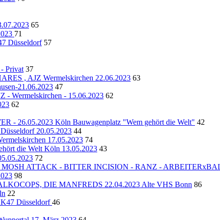
.07.2023
65
.2023
71
 Düsseldorf
57
 Privat
37
 , AJZ Wermelskirchen 22.06.2023
63
usen-21.06.2023
47
Wermelskirchen - 15.06.2023
62
023
62
6.05.2023 Köln Bauwagenplatz "Wem gehört die Welt"
42
Düsseldorf 20.05.2023
44
Wermelskirchen 17.05.2023
74
ört die Welt Köln 13.05.2023
43
5.05.2023
72
ORBID MOSH ATTACK - BITTER INCISION - RANZ - ARBEITERx
2023
98
 ALKOCOPS, DIE MANFREDS 22.04.2023 Alte VHS Bonn
86
ln
22
47 Düsseldorf
46
Wuppertal 17. März 2023
64