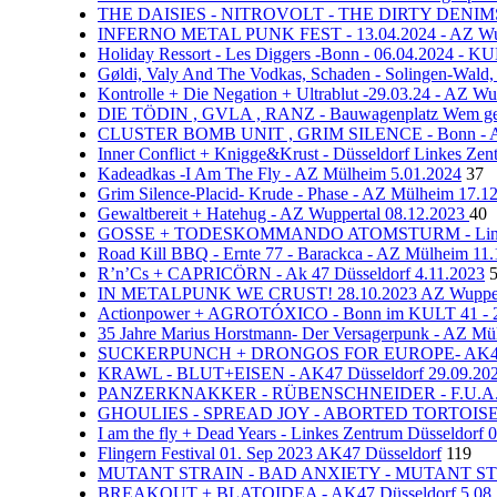
THE DAISIES - NITROVOLT - THE DIRTY DENIMS - 
INFERNO METAL PUNK FEST - 13.04.2024 - AZ Wup
Holiday Ressort - Les Diggers -Bonn - 06.04.2024 - K
Gøldi, Valy And The Vodkas, Schaden - Solingen-Wald,
Kontrolle + Die Negation + Ultrablut -29.03.24 - AZ Wu
DIE TÖDIN , GVLA , RANZ - Bauwagenplatz Wem gehö
CLUSTER BOMB UNIT , GRIM SILENCE - Bonn - Al
Inner Conflict + Knigge&Krust - Düsseldorf Linkes Ze
Kadeadkas -I Am The Fly - AZ Mülheim 5.01.2024
37
Grim Silence-Placid- Krude - Phase - AZ Mülheim 17.1
Gewaltbereit + Hatehug - AZ Wuppertal 08.12.2023
40
GOSSE + TODESKOMMANDO ATOMSTURM - Linkes Z
Road Kill BBQ - Ernte 77 - Barackca - AZ Mülheim 11.
R’n’Cs + CAPRICÖRN - Ak 47 Düsseldorf 4.11.2023
IN METALPUNK WE CRUST! 28.10.2023 AZ Wupper
Actionpower + AGROTÓXICO - Bonn im KULT 41 - 2
35 Jahre Marius Horstmann- Der Versagerpunk - AZ Mü
SUCKERPUNCH + DRONGOS FOR EUROPE- AK47 Düs
KRAWL - BLUT+EISEN - AK47 Düsseldorf 29.09.20
PANZERKNAKKER - RÜBENSCHNEIDER - F.U.A. - F
GHOULIES - SPREAD JOY - ABORTED TORTOISE - K
I am the fly + Dead Years - Linkes Zentrum Düsseldorf 
Flingern Festival 01. Sep 2023 AK47 Düsseldorf
119
MUTANT STRAIN - BAD ANXIETY - MUTANT STRAI
BREAKOUT + BLATOIDEA - AK47 Düsseldorf 5.08.