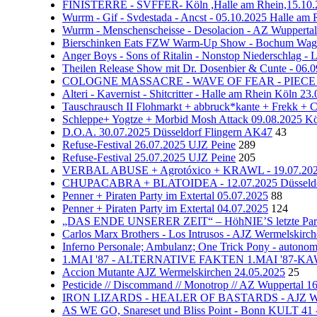
FINISTERRE - SVFFER- Köln ,Halle am Rhein,15.10
Wurrm - Gif - Svdestada - Ancst - 05.10.2025 Halle am
Wurrm - Menschenscheisse - Desolacion - AZ Wuppertal
Bierschinken Eats FZW Warm-Up Show - Bochum Wage
Anger Boys - Sons of Ritalin - Nonstop Niedersc
Theilen Release Show mit Dr. Dosenbier & Cunte - 06.0
COLOGNE MASSACRE - WAVE OF FEAR - PIECE - VE
Alteri - Kavernist - Shitcritter - Halle am Rhein Köln 2
Tauschrausch II Flohmarkt + abbruck*kante + Frekk + 
Schleppe+ Yogtze + Morbid Mosh Attack 09.08.2025 Kö
D.O.A. 30.07.2025 Düsseldorf Flingern AK47
43
Refuse-Festival 26.07.2025 UJZ Peine
289
Refuse-Festival 25.07.2025 UJZ Peine
205
VERBAL ABUSE + Agrotóxico + KRAWL - 19.07.2025 
CHUPACABRA + BLATOIDEA - 12.07.2025 Düsseldor
Penner + Piraten Party im Extertal 05.07.2025
88
Penner + Piraten Party im Extertal 04.07.2025
124
„DAS ENDE UNSERER ZEIT“ – HöhNIE’S letzte Party
Carlos Marx Brothers - Los Intrusos - AJZ Wermelskirc
Inferno Personale; Ambulanz; One Trick Pony - autono
1.MAI '87 - ALTERNATIVE FAKTEN 1.MAI '87-KAW 
Accion Mutante AJZ Wermelskirchen 24.05.2025
25
Pesticide // Discommand // Monotrop // AZ Wuppertal 1
IRON LIZARDS - HEALER OF BASTARDS - AJZ Werm
AS WE GO, Snareset und Bliss Point - Bonn KULT 41 