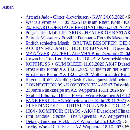
Alben
Artemis Jade - Clitter -Leverkusen - KAV 24.05.2026
46
War is a Promise -14.05.2026 Halle am Rhein Köln - Ka
20. HEARTCORETAGE-FESTIVAL 08.05.2026 AJZ B
Pogo in den Mai! LIPTARDS - HEALER OF BASTARDS
Entrails Massacre - Possible Damage - Entrails Massacr
Endich schlechte Musik - BRUTAL BESOFFEN -DIE 
ACCION MUTANTE - HET TRIBUNAAL - Düsseldorf F
MANÖVER, ALTERI - Alte VHS Bonn-Zentrum 02.04
Unwucht - Too Red Boys - Ibslikä - AJZ Wermelskirch
KOPFNUSS + GUM BLEED 11.03.2026 AK47 Düsseldo
Frost Punx Picnic XX 14.02.2026 Mülheim an der Ruhr
Frost Punx Picnic XX 13.02 .2026 Mülheim an der Ruh
Raven + Rob’s Wedding Bash Extravaganza -Mülheim a
CONNECTION 99 - NOVOTNY TV - AK47 Düsseldorf 
20 Jahre Punkkneipe im AZ Wuppertal 16.01.2026
99
Rauh - Bubonix - Blut + Eisen - Wermelskirchen AJZ 1
FAXE FEST II - AZ Mülheim an der Ruhr 29.11.2025
8
BLEEDING OUT + RITUAL COLLAPSE + COLD ACRE 
1984 - KOMPTOIR CHAOS - AK47 Düsseldorf Flinger
Jimi Randale - Stachel - The Vageenas - AZ Wuppertal 
Detax , Tunz und Frekk - AZ Wuppertal 25.10.2025
76
Tricky Woo - Blut+Eisen - AZ Wuppertal 18.10.2025
65