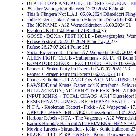
DEATH LOVE AND ACID - HERRIN GEDECK - EI
35 Jahre Wem gehört die Welt 13.09.2024 Köln
48
This Is Flingern Not L.A.! -06.09.2024 Düsseldorf Fli
Jodie Faster -Linkes Zentrum Hinterhof -Düsseldorf 30.
The NONAME - AJZ Wermelskirchen 16.08.2024
31
Escalpo - KULT 41 Bonn 07.08.2024
35
GOSSE - DOXA - PEST HOLE - Bauwagenplatz 'Wem ge
Refuse Festival 26.27.07.2024 Peine Tag 2
278
Refuse 26.27.07.2024 Peine
261
Social Experiment - Taifun - AZ Wuppertal 20.07.2024
ALIEN FIGHT CLUB - Subhumans - KULT 41 Bonn 1
KOMPTOIR CHAOS - EXCLUDED - AK47 Düsseldorf
Penner + Piraten Party im Extertal 07-07.07.2024
123
Penner + Piraten Party im Extertal 06.07.2024
114
Phane - Shitcritter - PLANET ON A CHAIN - HPSS -1
RAWSIDE und Kruste -Rattenloch Kunterbunt - Schwer
NULL AGENDA , ALTERNATIVE FAKTEN , ALIEN FI
INPUT KINKS + TOTAL CHAOS -AK47 Düsseldorf Fli
RESISTENZ '32 -GMBA - BETRIEBSAUSFALL - 25.05
N.T.Ä. - Kuoleman Teatteri - Frekk - AZ Wuppertal - 1
ABRUPT -BERSTEN - AK47 - Düsseldorf - 11.05.202
Harbour Rebels - NTÄ - The Vageenas - AJZ Wermelski
Baum's Birthday Bash mit ALTERI/MENSCHENSTAUB/
Moving Targets - Skranefjell - Köln - Sonic Ballroom 2
PILORI - iLL! - PISSCHARGE - Köln - Bauwagenplatz 