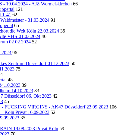
19.04.2024 - AJZ Wermelskirchen
66
pertal
121
ULT 41
62
 Waldmeister - 31.03.2024
91
ppertal
65
rt die Welt Köln 22.03.2024
35
te VHS-01.03.2024
46
ntrum 02.02.2024
52
2.2023
96
entrum Düsseldorf 01.12.2023
50
11.2023
75
54
tal
48
4.10.2023
39
lheim 14.10.2023
83
seldorf 06. Okt 2023
42
23
45
UCKING VIRGINS - AK47 Düsseldorf 23.09.2023
106
öln Privat 16.09.2023
52
09.09.2023
35
N 19.08.2023 Privat Köln
59
2023
70