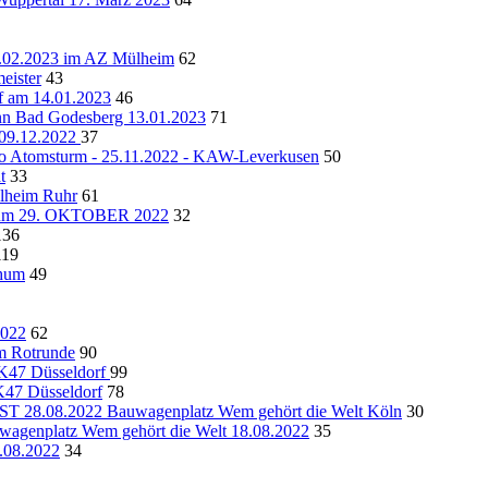
4.02.2023 im AZ Mülheim
62
eister
43
am 14.01.2023
46
nn Bad Godesberg 13.01.2023
71
09.12.2022
37
o Atomsturm - 25.11.2022 - KAW-Leverkusen
50
t
33
ülheim Ruhr
61
chum 29. OKTOBER 2022
32
136
119
chum
49
2022
62
m Rotrunde
90
AK47 Düsseldorf
99
AK47 Düsseldorf
78
8.08.2022 Bauwagenplatz Wem gehört die Welt Köln
30
platz Wem gehört die Welt 18.08.2022
35
3.08.2022
34