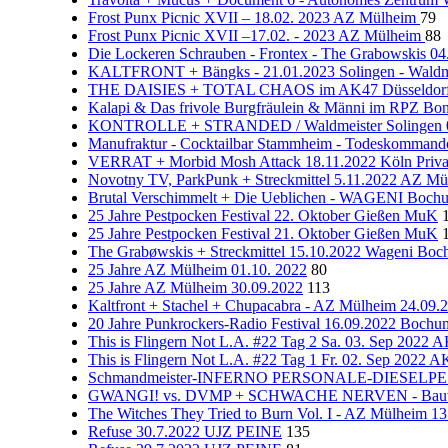
Frost Punx Picnic XVII – 18.02. 2023 AZ Mülheim
79
Frost Punx Picnic XVII –17.02. - 2023 AZ Mülheim
88
Die Lockeren Schrauben - Frontex - The Grabowskis 0
KALTFRONT + Bängks - 21.01.2023 Solingen - Waldm
THE DAISIES + TOTAL CHAOS im AK47 Düsseldorf 
Kalapi & Das frivole Burgfräulein & Männi im RPZ Bo
KONTROLLE + STRANDED / Waldmeister Solingen 
Manufraktur - Cocktailbar Stammheim - Todeskommand
VERRAT + Morbid Mosh Attack 18.11.2022 Köln Priva
Novotny TV, ParkPunk + Streckmittel 5.11.2022 AZ M
Brutal Verschimmelt + Die Ueblichen - WAGENI Bo
25 Jahre Pestpocken Festival 22. Oktober Gießen MuK
25 Jahre Pestpocken Festival 21. Oktober Gießen MuK
The Grabøwskis + Streckmittel 15.10.2022 Wageni Bo
25 Jahre AZ Mülheim 01.10. 2022
80
25 Jahre AZ Mülheim 30.09.2022
113
Kaltfront + Stachel + Chupacabra - AZ Mülheim 24.09.
20 Jahre Punkrockers-Radio Festival 16.09.2022 Bochu
This is Flingern Not L.A. #22 Tag 2 Sa. 03. Sep 2022 
This is Flingern Not L.A. #22 Tag 1 Fr. 02. Sep 2022 
Schmandmeister-INFERNO PERSONALE-DIESELPEST 2
GWANGI! vs. DVMP + SCHWACHE NERVEN - Bauwagen
The Witches They Tried to Burn Vol. I - AZ Mülheim 1
Refuse 30.7.2022 UJZ PEINE
135