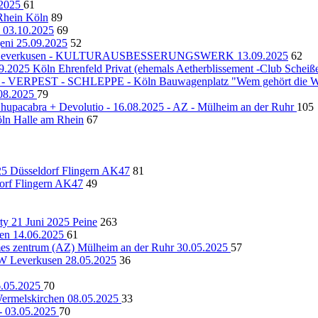
.2025
61
 Rhein Köln
89
 03.10.2025
69
ni 25.09.2025
52
hlag - Leverkusen - KULTURAUSBESSERUNGSWERK 13.09.2025
62
9.2025 Köln Ehrenfeld Privat (ehemals Aetherblissement -Club Scheiß
RPEST - SCHLEPPE - Köln Bauwagenplatz "Wem gehört die We
3.08.2025
79
Chupacabra + Devolutio - 16.08.2025 - AZ - Mülheim an der Ruhr
105
ln Halle am Rhein
67
Düsseldorf Flingern AK47
81
f Flingern AK47
49
 21 Juni 2025 Peine
263
hen 14.06.2025
61
mes zentrum (AZ) Mülheim an der Ruhr 30.05.2025
57
Leverkusen 28.05.2025
36
6.05.2025
70
elskirchen 08.05.2025
33
- 03.05.2025
70