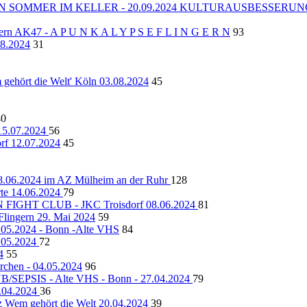
N SOMMER IM KELLER - 20.09.2024 KULTURAUSBESSERUNG
ngern AK47 - A P U N K A L Y P S E F L I N G E R N
93
08.2024
31
hört die Welt' Köln 03.08.2024
45
40
5.07.2024
56
 12.07.2024
45
8.06.2024 im AZ Mülheim an der Ruhr
128
te 14.06.2024
79
GHT CLUB - JKC Troisdorf 08.06.2024
81
ngern 29. Mai 2024
59
.2024 - Bonn -Alte VHS
84
7.05.2024
72
4
55
rchen - 04.05.2024
96
SEPSIS - Alte VHS - Bonn - 27.04.2024
79
3.04.2024
36
Wem gehört die Welt 20.04.2024
39