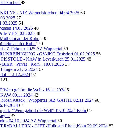
lskirchen
48
YS - AJZ Wermelskirchen 04.04.2025
68
.03.2025
27
1.03.2025
54
rkusen 14.03.2025
40
lte VHS .03.2025
48
 Mülheim an der Ruhr
119
ülheim an der Ruhr
129
nt - 7. Februar 2025 AZ Wuppertal
59
NREINIGUNG - GV-JKC Troisdorf 01.02.2025
56
STOLE - KAW in Leverkusen 25.01.2025
48
R - Privat - Köln - 18.01.2025
37
lingern 21.12.2024
67
rtal - 13.12.2024
97
121
m gehört die Welt - 16.11.2024
51
 - KAW 09.11.2024
42
id Mosh Attack - Wuppertal -AZ GATHE 02.11.2024
98
26.10.2024
64
platz "Wem gehört die Welt" 19.10.2024 Köln
69
ageni
33
eude - 04.10.2024 AZ Wuppertal
50
BALLERN - GIFT -Halle am Rhein,Köln 29.09.2024
83