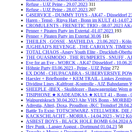
Refuse - UJZ Peine - 29.07.2023
311
Refuse - UJZ Peine - 28.07.2023
207
C4SERVICE - DUMMY TOYS - AK47 - Düsseldorf 23
Haren - Tensö - Ripya Hart - Bonn im KULT 41-14.07
CROMULENTS - FRENETIC TRIO - 08.07.2023 AK47
Penner + Piraten Party im Extertal -01.07.2023
193
Penner + Piraten Party im Extertal 30.06
116
THEILEN , GOSSE , MATHILDA , 23.06.2023 - Köln -
JUGHEAD'S REVENGE , THE CAROLYN ,TIMESHARES
TOTAL CHAOS -Angry Youth Elite - Druckluft-Oberha
THE QUASIMODO , THE RUMPERTS , SNUFF , AJZ - 
Eye for an Eye - WORCK - AK47 Düsseldorf - 10.06.2
Höhnie Party 03.06.2023 - Peine - UJZ Peine
272
EX DOM - CHUPACABRA - SUBERVERSIVE POWER - 2
Haexler + Briefbombe + KEM TRAIL- Linkes Zentrum 
Dividing Lines -Kaltfront -Kontrolle - AJZ Bahndamm 
SHEEPLE -IBEX - Skulldozer - Bauwagenplatz Wem geh
TISIPHONE ★ KADEADKAS ★ KULT 41 - Bonn - 0
Walpurgiskrach 30.04.2023 Alte VHS Bonn - M
Adrestia, Alteri, Doxa, Proudhon -JKC Troisdorf 28.04.
Battle To Exist: TOTSCHWARZ, STELLWERK, DIE
KACKSCHLACHT - MORRA - 14.04.2023 - W12 Kö
ASBEST BOYS - BLACK HOLE BOMB 6.04.2024 AK
Hey Punk - Langer August - Dortmund 01.04.23
58
Travolta + Mucus + Document 6 - Autonomes Zentrum 