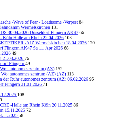
lasche -Wave of Fear - Loathsome -Verpest
84
ahndamm Wermelskirchen
131
 30.04.2026 Düsseldorf Flingern AK47
66
e - Köln Halle am Rhein 22.04.2026
103
SKEPTIKER -AJZ Wermelskirchen 18.04.2026
120
lingern AK47 Sa 11. Apr 2026
68
.2026
49
en 21.03.2026
76
rf Flingern
49
 Wo: autonomes zentrum (AZ)
152
r Wo: autonomes zentrum (AZ) (AZ)
113
n der Ruhr autonomes zentrum (AZ) 06.02.2026
95
Flingern 31.01.2026
71
2.12.2025
108
9
-Halle am Rhein Köln 20.11.2025
86
n 15.11.2025
72
08.11.2025
58