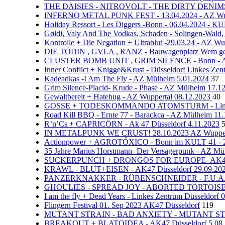
THE DAISIES - NITROVOLT - THE DIRTY DENIMS - 
INFERNO METAL PUNK FEST - 13.04.2024 - AZ Wup
Holiday Ressort - Les Diggers -Bonn - 06.04.2024 - K
Gøldi, Valy And The Vodkas, Schaden - Solingen-Wald,
Kontrolle + Die Negation + Ultrablut -29.03.24 - AZ Wu
DIE TÖDIN , GVLA , RANZ - Bauwagenplatz Wem gehö
CLUSTER BOMB UNIT , GRIM SILENCE - Bonn - Al
Inner Conflict + Knigge&Krust - Düsseldorf Linkes Ze
Kadeadkas -I Am The Fly - AZ Mülheim 5.01.2024
37
Grim Silence-Placid- Krude - Phase - AZ Mülheim 17.1
Gewaltbereit + Hatehug - AZ Wuppertal 08.12.2023
40
GOSSE + TODESKOMMANDO ATOMSTURM - Linkes Z
Road Kill BBQ - Ernte 77 - Barackca - AZ Mülheim 11.
R’n’Cs + CAPRICÖRN - Ak 47 Düsseldorf 4.11.2023
IN METALPUNK WE CRUST! 28.10.2023 AZ Wupper
Actionpower + AGROTÓXICO - Bonn im KULT 41 - 2
35 Jahre Marius Horstmann- Der Versagerpunk - AZ Mü
SUCKERPUNCH + DRONGOS FOR EUROPE- AK47 Düs
KRAWL - BLUT+EISEN - AK47 Düsseldorf 29.09.20
PANZERKNAKKER - RÜBENSCHNEIDER - F.U.A. - F
GHOULIES - SPREAD JOY - ABORTED TORTOISE - K
I am the fly + Dead Years - Linkes Zentrum Düsseldorf 
Flingern Festival 01. Sep 2023 AK47 Düsseldorf
119
MUTANT STRAIN - BAD ANXIETY - MUTANT STRAI
BREAKOUT + BLATOIDEA - AK47 Düsseldorf 5.08.