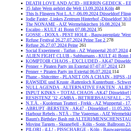
DEATH LOVE AND ACID - HERRIN GEDECK - EI
35 Jahre Wem gehört die Welt 13.09.2024 Köln
48
This Is Flingern Not L.A.! -06.09.2024 Düsseldorf Fli
Jodie Faster -Linkes Zentrum Hinterhof -Düsseldorf 30.
The NONAME - AJZ Wermelskirchen 16.08.2024
31
Escalpo - KULT 41 Bonn 07.08.2024
35
GOSSE - DOXA - PEST HOLE - Bauwagenplatz 'Wem ge
Refuse Festival 26.27.07.2024 Peine Tag 2
278
Refuse 26.27.07.2024 Peine
261
Social Experiment - Taifun - AZ Wuppertal 20.07.2024
ALIEN FIGHT CLUB - Subhumans - KULT 41 Bonn 1
KOMPTOIR CHAOS - EXCLUDED - AK47 Düsseldorf
Penner + Piraten Party im Extertal 07-07.07.2024
123
Penner + Piraten Party im Extertal 06.07.2024
114
Phane - Shitcritter - PLANET ON A CHAIN - HPSS -1
RAWSIDE und Kruste -Rattenloch Kunterbunt - Schwer
NULL AGENDA , ALTERNATIVE FAKTEN , ALIEN FI
INPUT KINKS + TOTAL CHAOS -AK47 Düsseldorf Fli
RESISTENZ '32 -GMBA - BETRIEBSAUSFALL - 25.05
N.T.Ä. - Kuoleman Teatteri - Frekk - AZ Wuppertal - 1
ABRUPT -BERSTEN - AK47 - Düsseldorf - 11.05.202
Harbour Rebels - NTÄ - The Vageenas - AJZ Wermelski
Baum's Birthday Bash mit ALTERI/MENSCHENSTAUB/
Moving Targets - Skranefjell - Köln - Sonic Ballroom 2
PILORI - iLL! - PISSCHARGE - Köln - Bauwagenplatz 