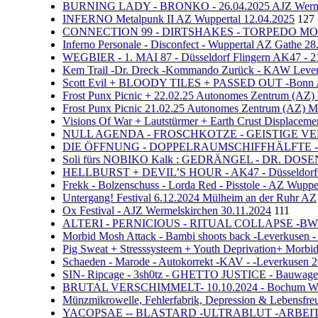
BURNING LADY - BRONKO - 26.04.2025 AJZ Werme
INFERNO Metalpunk II AZ Wuppertal 12.04.2025
127
CONNECTION 99 - DIRTSHAKES - TORPEDO MONKE
Inferno Personale - Disconfect - Wuppertal AZ Gathe 28
WEGBIER - 1. MAI 87 - Düsseldorf Flingern AK47 - 2
Kem Trail -Dr. Dreck -Kommando Zurück - KAW Leve
Scott Evil + BLOODY TILES + PASSED OUT -Bonn A
Frost Punx Picnic + 22.02.25 Autonomes Zentrum (AZ)
Frost Punx Picnic 21.02.25 Autonomes Zentrum (AZ) M
Visions Of War + Lautstürmer + Earth Crust Displaceme
NULL AGENDA - FROSCHKOTZE - GEISTIGE VERU
DIE ÖFFNUNG - DOPPELRAUMSCHIFFHÄLFTE - PIS
Soli fürs NOBIKO Kalk : GEDRÄNGEL - DR. DOSENBIE
HELLBURST + DEVIL’S HOUR - AK47 - Düsseldorf F
Frekk - Bolzenschuss - Lorda Red - Pisstole - AZ Wuppe
Untergang! Festival 6.12.2024 Mülheim an der Ruhr AZ
Ox Festival - AJZ Wermelskirchen 30.11.2024
111
ALTERI - PERNICIOUS - RITUAL COLLAPSE -BWP We
Morbid Mosh Attack - Bambi shoots back -Leverkusen
Pig Sweat + Stresssysteem + Youth Deprivation+ Morb
Schaeden - Marode - Autokorrekt -KAV - -Leverkusen 
SIN- Ripcage - 3sh0tz - GHETTO JUSTICE - Bauwagen
BRUTAL VERSCHIMMELT- 10.10.2024 - Bochum W
Münzmikrowelle, Fehlerfabrik, Depression & Lebensfr
YACOPSAE -- BLASTARD -ULTRABLUT -ARBEITERx