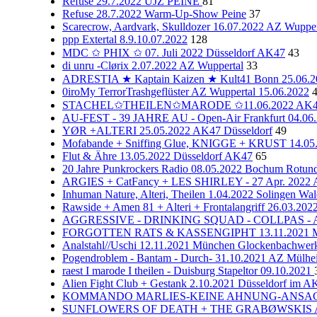
Refuse 29.7.2022 UJZ PEINE
81
Refuse 28.7.2022 Warm-Up-Show Peine
37
Scarecrow, Aardvark, Skulldozer 16.07.2022 AZ Wupper
ppp Extertal 8.9.10.07.2022
128
MDC ✩ PHIX ✩ 07. Juli 2022 Düsseldorf AK47
43
di unru -Clørix 2.07.2022 AZ Wuppertal
33
ADRESTIA ★ Kaptain Kaizen ★ Kult41 Bonn 25.06.2
0iroMy TerrorTrashgeflüster AZ Wuppertal 15.06.2022
STACHEL✩THEILEN✩MARODE ✩11.06.2022 AK47 
AU-FEST - 39 JAHRE AU - Open-Air Frankfurt 04.06
YØR +ALTERI 25.05.2022 AK47 Düsseldorf
49
Mofabande + Sniffing Glue, KNIGGE + KRUST 14.05.
Flut & Ähre 13.05.2022 Düsseldorf AK47
65
20 Jahre Punkrockers Radio 08.05.2022 Bochum Rotun
ARGIES + CatFancy + LES SHIRLEY - 27 Apr. 2022 
Inhuman Nature, Alteri, Theilen 1.04.2022 Solingen Wal
Rawside + Amen 81 + Alteri + Frontalangriff 26.03.20
AGGRESSIVE - DRINKING SQUAD - COLLPAS - AJZ
FORGOTTEN RATS & KASSENGIPHT 13.11.2021 Mün
Analstahl//Uschi 12.11.2021 München Glockenbachwerk
Pogendroblem - Bantam - Durch- 31.10.2021 AZ Mülhe
raest I marode I theilen - Duisburg Stapeltor 09.10.2021
Alien Fight Club + Gestank 2.10.2021 Düsseldorf im A
KOMMANDO MARLIES-KEINE AHNUNG-ANSAGE: NE
SUNFLOWERS OF DEATH + THE GRABØWSKIS AK47