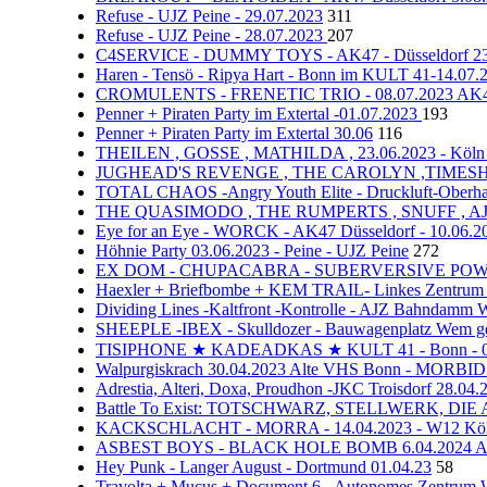
Refuse - UJZ Peine - 29.07.2023
311
Refuse - UJZ Peine - 28.07.2023
207
C4SERVICE - DUMMY TOYS - AK47 - Düsseldorf 23
Haren - Tensö - Ripya Hart - Bonn im KULT 41-14.07
CROMULENTS - FRENETIC TRIO - 08.07.2023 AK47
Penner + Piraten Party im Extertal -01.07.2023
193
Penner + Piraten Party im Extertal 30.06
116
THEILEN , GOSSE , MATHILDA , 23.06.2023 - Köln -
JUGHEAD'S REVENGE , THE CAROLYN ,TIMESHARES
TOTAL CHAOS -Angry Youth Elite - Druckluft-Oberha
THE QUASIMODO , THE RUMPERTS , SNUFF , AJZ - 
Eye for an Eye - WORCK - AK47 Düsseldorf - 10.06.2
Höhnie Party 03.06.2023 - Peine - UJZ Peine
272
EX DOM - CHUPACABRA - SUBERVERSIVE POWER - 2
Haexler + Briefbombe + KEM TRAIL- Linkes Zentrum 
Dividing Lines -Kaltfront -Kontrolle - AJZ Bahndamm 
SHEEPLE -IBEX - Skulldozer - Bauwagenplatz Wem geh
TISIPHONE ★ KADEADKAS ★ KULT 41 - Bonn - 0
Walpurgiskrach 30.04.2023 Alte VHS Bonn - M
Adrestia, Alteri, Doxa, Proudhon -JKC Troisdorf 28.04.
Battle To Exist: TOTSCHWARZ, STELLWERK, DIE
KACKSCHLACHT - MORRA - 14.04.2023 - W12 Kö
ASBEST BOYS - BLACK HOLE BOMB 6.04.2024 AK
Hey Punk - Langer August - Dortmund 01.04.23
58
Travolta + Mucus + Document 6 - Autonomes Zentrum 