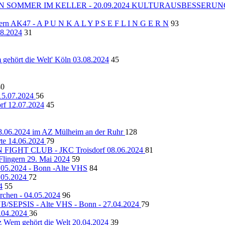
N SOMMER IM KELLER - 20.09.2024 KULTURAUSBESSERUNG
ngern AK47 - A P U N K A L Y P S E F L I N G E R N
93
08.2024
31
hört die Welt' Köln 03.08.2024
45
40
5.07.2024
56
 12.07.2024
45
8.06.2024 im AZ Mülheim an der Ruhr
128
te 14.06.2024
79
GHT CLUB - JKC Troisdorf 08.06.2024
81
ngern 29. Mai 2024
59
.2024 - Bonn -Alte VHS
84
7.05.2024
72
4
55
rchen - 04.05.2024
96
SEPSIS - Alte VHS - Bonn - 27.04.2024
79
3.04.2024
36
Wem gehört die Welt 20.04.2024
39