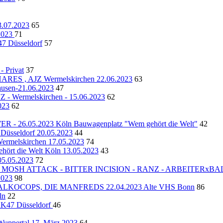
.07.2023
65
.2023
71
 Düsseldorf
57
 Privat
37
 , AJZ Wermelskirchen 22.06.2023
63
usen-21.06.2023
47
Wermelskirchen - 15.06.2023
62
023
62
6.05.2023 Köln Bauwagenplatz "Wem gehört die Welt"
42
Düsseldorf 20.05.2023
44
Wermelskirchen 17.05.2023
74
ört die Welt Köln 13.05.2023
43
5.05.2023
72
ORBID MOSH ATTACK - BITTER INCISION - RANZ - ARBEITERx
2023
98
 ALKOCOPS, DIE MANFREDS 22.04.2023 Alte VHS Bonn
86
ln
22
47 Düsseldorf
46
Wuppertal 17. März 2023
64