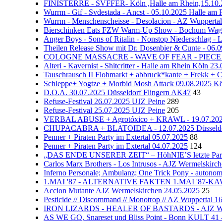
FINISTERRE - SVFFER- Köln ,Halle am Rhein,15.10
Wurrm - Gif - Svdestada - Ancst - 05.10.2025 Halle am
Wurrm - Menschenscheisse - Desolacion - AZ Wuppertal
Bierschinken Eats FZW Warm-Up Show - Bochum Wage
Anger Boys - Sons of Ritalin - Nonstop Niedersc
Theilen Release Show mit Dr. Dosenbier & Cunte - 06.0
COLOGNE MASSACRE - WAVE OF FEAR - PIECE - VE
Alteri - Kavernist - Shitcritter - Halle am Rhein Köln 2
Tauschrausch II Flohmarkt + abbruck*kante + Frekk + 
Schleppe+ Yogtze + Morbid Mosh Attack 09.08.2025 Kö
D.O.A. 30.07.2025 Düsseldorf Flingern AK47
43
Refuse-Festival 26.07.2025 UJZ Peine
289
Refuse-Festival 25.07.2025 UJZ Peine
205
VERBAL ABUSE + Agrotóxico + KRAWL - 19.07.2025 
CHUPACABRA + BLATOIDEA - 12.07.2025 Düsseldor
Penner + Piraten Party im Extertal 05.07.2025
88
Penner + Piraten Party im Extertal 04.07.2025
124
„DAS ENDE UNSERER ZEIT“ – HöhNIE’S letzte Party
Carlos Marx Brothers - Los Intrusos - AJZ Wermelskirc
Inferno Personale; Ambulanz; One Trick Pony - autono
1.MAI '87 - ALTERNATIVE FAKTEN 1.MAI '87-KAW 
Accion Mutante AJZ Wermelskirchen 24.05.2025
25
Pesticide // Discommand // Monotrop // AZ Wuppertal 1
IRON LIZARDS - HEALER OF BASTARDS - AJZ Werm
AS WE GO, Snareset und Bliss Point - Bonn KULT 41 