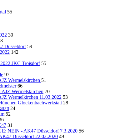
tal
55
022
30
48
Düsseldorf
59
.2022
142
2022 JKC Troisdorf
55
de
97
AJZ Wermelskirchen
51
dmeister
66
22 AJZ Wermelskirchen
70
 Wermelkirchen 11.03.2022
53
chen Glockenbachwerkstatt
28
statt
24
im
52
36
K47
31
IN - AK47 Düsseldorf 7.3.2020
56
 Düsseldorf 22.02.2020
49