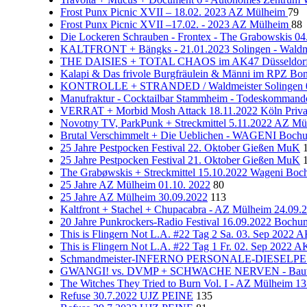
Frost Punx Picnic XVII – 18.02. 2023 AZ Mülheim
79
Frost Punx Picnic XVII –17.02. - 2023 AZ Mülheim
88
Die Lockeren Schrauben - Frontex - The Grabowskis 0
KALTFRONT + Bängks - 21.01.2023 Solingen - Waldm
THE DAISIES + TOTAL CHAOS im AK47 Düsseldorf 
Kalapi & Das frivole Burgfräulein & Männi im RPZ Bo
KONTROLLE + STRANDED / Waldmeister Solingen 
Manufraktur - Cocktailbar Stammheim - Todeskommand
VERRAT + Morbid Mosh Attack 18.11.2022 Köln Priva
Novotny TV, ParkPunk + Streckmittel 5.11.2022 AZ M
Brutal Verschimmelt + Die Ueblichen - WAGENI Bo
25 Jahre Pestpocken Festival 22. Oktober Gießen MuK
25 Jahre Pestpocken Festival 21. Oktober Gießen MuK
The Grabøwskis + Streckmittel 15.10.2022 Wageni Bo
25 Jahre AZ Mülheim 01.10. 2022
80
25 Jahre AZ Mülheim 30.09.2022
113
Kaltfront + Stachel + Chupacabra - AZ Mülheim 24.09.
20 Jahre Punkrockers-Radio Festival 16.09.2022 Bochu
This is Flingern Not L.A. #22 Tag 2 Sa. 03. Sep 2022 
This is Flingern Not L.A. #22 Tag 1 Fr. 02. Sep 2022 
Schmandmeister-INFERNO PERSONALE-DIESELPEST 2
GWANGI! vs. DVMP + SCHWACHE NERVEN - Bauwagen
The Witches They Tried to Burn Vol. I - AZ Mülheim 1
Refuse 30.7.2022 UJZ PEINE
135