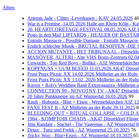
Alben
Artemis Jade - Clitter -Leverkusen - KAV 24.05.2026
46
War is a Promise -14.05.2026 Halle am Rhein Köln - Ka
20. HEARTCORETAGE-FESTIVAL 08.05.2026 AJZ B
Pogo in den Mai! LIPTARDS - HEALER OF BASTARDS
Entrails Massacre - Possible Damage - Entrails Massacr
Endich schlechte Musik - BRUTAL BESOFFEN -DIE 
ACCION MUTANTE - HET TRIBUNAAL - Düsseldorf F
MANÖVER, ALTERI - Alte VHS Bonn-Zentrum 02.04
Unwucht - Too Red Boys - Ibslikä - AJZ Wermelskirch
KOPFNUSS + GUM BLEED 11.03.2026 AK47 Düsseldo
Frost Punx Picnic XX 14.02.2026 Mülheim an der Ruhr
Frost Punx Picnic XX 13.02 .2026 Mülheim an der Ruh
Raven + Rob’s Wedding Bash Extravaganza -Mülheim a
CONNECTION 99 - NOVOTNY TV - AK47 Düsseldorf 
20 Jahre Punkkneipe im AZ Wuppertal 16.01.2026
99
Rauh - Bubonix - Blut + Eisen - Wermelskirchen AJZ 1
FAXE FEST II - AZ Mülheim an der Ruhr 29.11.2025
8
BLEEDING OUT + RITUAL COLLAPSE + COLD ACRE 
1984 - KOMPTOIR CHAOS - AK47 Düsseldorf Flinger
Jimi Randale - Stachel - The Vageenas - AZ Wuppertal 
Detax , Tunz und Frekk - AZ Wuppertal 25.10.2025
76
Tricky Woo - Blut+Eisen - AZ Wuppertal 18.10.2025
65