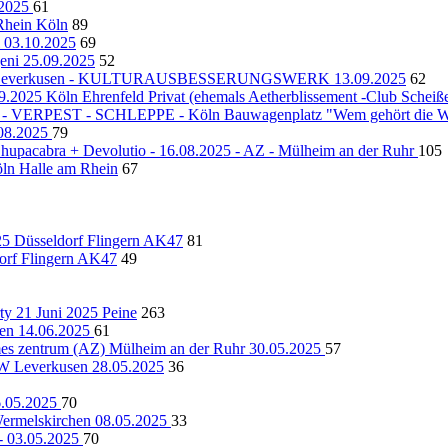
.2025
61
 Rhein Köln
89
 03.10.2025
69
ni 25.09.2025
52
hlag - Leverkusen - KULTURAUSBESSERUNGSWERK 13.09.2025
62
9.2025 Köln Ehrenfeld Privat (ehemals Aetherblissement -Club Scheiß
RPEST - SCHLEPPE - Köln Bauwagenplatz "Wem gehört die We
3.08.2025
79
Chupacabra + Devolutio - 16.08.2025 - AZ - Mülheim an der Ruhr
105
ln Halle am Rhein
67
Düsseldorf Flingern AK47
81
f Flingern AK47
49
 21 Juni 2025 Peine
263
hen 14.06.2025
61
mes zentrum (AZ) Mülheim an der Ruhr 30.05.2025
57
Leverkusen 28.05.2025
36
6.05.2025
70
elskirchen 08.05.2025
33
- 03.05.2025
70