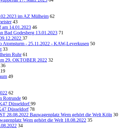
4.02.2023 im AZ Mülheim
62
eister
43
am 14.01.2023
46
nn Bad Godesberg 13.01.2023
71
09.12.2022
37
o Atomsturm - 25.11.2022 - KAW-Leverkusen
50
t
33
ülheim Ruhr
61
chum 29. OKTOBER 2022
32
136
119
chum
49
2022
62
m Rotrunde
90
AK47 Düsseldorf
99
AK47 Düsseldorf
78
8.08.2022 Bauwagenplatz Wem gehört die Welt Köln
30
platz Wem gehört die Welt 18.08.2022
35
3.08.2022
34