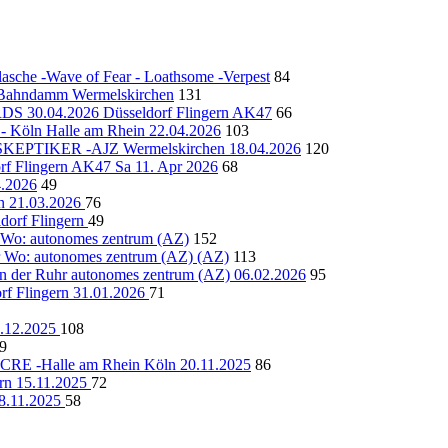
lasche -Wave of Fear - Loathsome -Verpest
84
ahndamm Wermelskirchen
131
 30.04.2026 Düsseldorf Flingern AK47
66
e - Köln Halle am Rhein 22.04.2026
103
SKEPTIKER -AJZ Wermelskirchen 18.04.2026
120
lingern AK47 Sa 11. Apr 2026
68
.2026
49
en 21.03.2026
76
rf Flingern
49
 Wo: autonomes zentrum (AZ)
152
r Wo: autonomes zentrum (AZ) (AZ)
113
n der Ruhr autonomes zentrum (AZ) 06.02.2026
95
Flingern 31.01.2026
71
2.12.2025
108
9
-Halle am Rhein Köln 20.11.2025
86
n 15.11.2025
72
08.11.2025
58