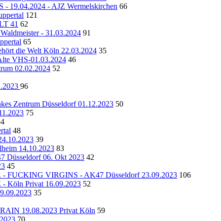
19.04.2024 - AJZ Wermelskirchen
66
pertal
121
ULT 41
62
 Waldmeister - 31.03.2024
91
ppertal
65
rt die Welt Köln 22.03.2024
35
te VHS-01.03.2024
46
ntrum 02.02.2024
52
2.2023
96
entrum Düsseldorf 01.12.2023
50
11.2023
75
54
tal
48
4.10.2023
39
lheim 14.10.2023
83
seldorf 06. Okt 2023
42
23
45
UCKING VIRGINS - AK47 Düsseldorf 23.09.2023
106
öln Privat 16.09.2023
52
09.09.2023
35
N 19.08.2023 Privat Köln
59
2023
70