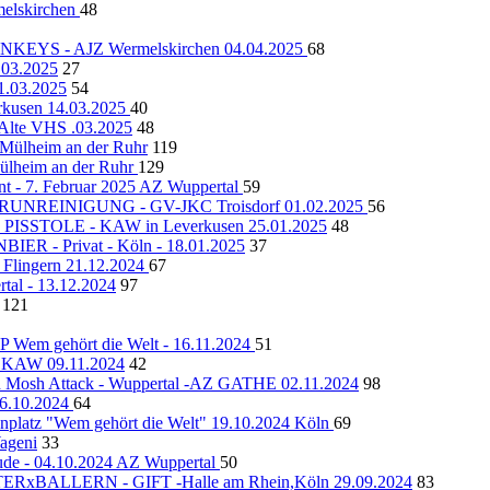
lskirchen
48
YS - AJZ Wermelskirchen 04.04.2025
68
.03.2025
27
1.03.2025
54
rkusen 14.03.2025
40
lte VHS .03.2025
48
 Mülheim an der Ruhr
119
ülheim an der Ruhr
129
nt - 7. Februar 2025 AZ Wuppertal
59
NREINIGUNG - GV-JKC Troisdorf 01.02.2025
56
STOLE - KAW in Leverkusen 25.01.2025
48
R - Privat - Köln - 18.01.2025
37
lingern 21.12.2024
67
rtal - 13.12.2024
97
121
m gehört die Welt - 16.11.2024
51
 - KAW 09.11.2024
42
id Mosh Attack - Wuppertal -AZ GATHE 02.11.2024
98
26.10.2024
64
platz "Wem gehört die Welt" 19.10.2024 Köln
69
ageni
33
eude - 04.10.2024 AZ Wuppertal
50
BALLERN - GIFT -Halle am Rhein,Köln 29.09.2024
83