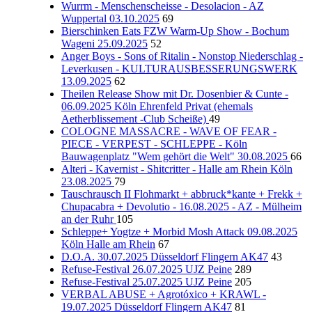
Wurrm - Menschenscheisse - Desolacion - AZ
Wuppertal 03.10.2025
69
Bierschinken Eats FZW Warm-Up Show - Bochum
Wageni 25.09.2025
52
Anger Boys - Sons of Ritalin - Nonstop Niederschlag -
Leverkusen - KULTURAUSBESSERUNGSWERK
13.09.2025
62
Theilen Release Show mit Dr. Dosenbier & Cunte -
06.09.2025 Köln Ehrenfeld Privat (ehemals
Aetherblissement -Club Scheiße)
49
COLOGNE MASSACRE - WAVE OF FEAR -
PIECE - VERPEST - SCHLEPPE - Köln
Bauwagenplatz "Wem gehört die Welt" 30.08.2025
66
Alteri - Kavernist - Shitcritter - Halle am Rhein Köln
23.08.2025
79
Tauschrausch II Flohmarkt + abbruck*kante + Frekk +
Chupacabra + Devolutio - 16.08.2025 - AZ - Mülheim
an der Ruhr
105
Schleppe+ Yogtze + Morbid Mosh Attack 09.08.2025
Köln Halle am Rhein
67
D.O.A. 30.07.2025 Düsseldorf Flingern AK47
43
Refuse-Festival 26.07.2025 UJZ Peine
289
Refuse-Festival 25.07.2025 UJZ Peine
205
VERBAL ABUSE + Agrotóxico + KRAWL -
19.07.2025 Düsseldorf Flingern AK47
81