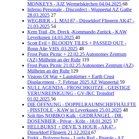
MONKEYS - AJZ Wermelskirchen 04.04.2025
68
Inferno Personale - Disconfect - Wuppertal AZ Gathe
28.03.2025
27
WEGBIER - 1. MAI 87 - Düsseldorf Flingern AK47 -
21.03.2025
54
Kem Trail -Dr. Dreck -Kommando Zurück - KAW
Leverkusen 14.03.2025
40
Scott Evil + BLOODY TILES + PASSED OUT -
Bonn Alte VHS .03.2025
48
Frost Punx Picnic + 22.02.25 Autonomes Zentrum
(AZ) Mülheim an der Ruhr
119
Frost Punx Picnic 21.02.25 Autonomes Zentrum (AZ)
Mülheim an der Ruhr
129
Visions Of War + Lautstürmer + Earth Crust
Displacement - 7. Februar 2025 AZ Wuppertal
59
NULL AGENDA - FROSCHKOTZE - GEISTIGE
VERUNREINIGUNG - GV-JKC Troisdorf
01.02.2025
56
DIE ÖFFNUNG - DOPPELRAUMSCHIFFHÄLFTE
- PISSTOLE - KAW in Leverkusen 25.01.2025
48
Soli fürs NOBIKO Kalk : GEDRÄNGEL - DR.
DOSENBIER - Privat - Köln - 18.01.2025
37
HELLBURST + DEVIL’S HOUR - AK47 -
Düsseldorf Flingern 21.12.2024
67
Frekk - Bolzenschuss - Lorda Red - Pisstole - AZ