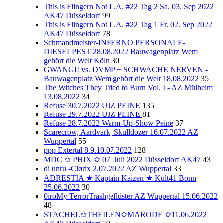
This is Flingern Not L.A. #22 Tag 2 Sa. 03. Sep 2022
AK47 Düsseldorf
99
This is Flingern Not L.A. #22 Tag 1 Fr. 02. Sep 2022
AK47 Düsseldorf
78
Schmandmeister-INFERNO PERSONALE-
DIESELPEST 28.08.2022 Bauwagenplatz Wem
gehört die Welt Köln
30
GWANGI! vs. DVMP + SCHWACHE NERVEN -
Bauwagenplatz Wem gehört die Welt 18.08.2022
35
The Witches They Tried to Burn Vol. I - AZ Mülheim
13.08.2022
34
Refuse 30.7.2022 UJZ PEINE
135
Refuse 29.7.2022 UJZ PEINE
81
Refuse 28.7.2022 Warm-Up-Show Peine
37
Scarecrow, Aardvark, Skulldozer 16.07.2022 AZ
Wuppertal
55
ppp Extertal 8.9.10.07.2022
128
MDC ✩ PHIX ✩ 07. Juli 2022 Düsseldorf AK47
43
di unru -Clørix 2.07.2022 AZ Wuppertal
33
ADRESTIA ★ Kaptain Kaizen ★ Kult41 Bonn
25.06.2022
30
0iroMy TerrorTrashgeflüster AZ Wuppertal 15.06.2022
48
STACHEL✩THEILEN✩MARODE ✩11.06.2022