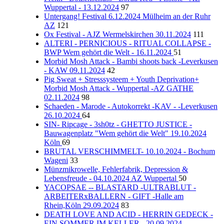
Wuppertal - 13.12.2024
97
Untergang! Festival 6.12.2024 Mülheim an der Ruhr
AZ
121
Ox Festival - AJZ Wermelskirchen 30.11.2024
111
ALTERI - PERNICIOUS - RITUAL COLLAPSE -
BWP Wem gehört die Welt - 16.11.2024
51
Morbid Mosh Attack - Bambi shoots back -Leverkusen
- KAW 09.11.2024
42
Pig Sweat + Stresssysteem + Youth Deprivation+
Morbid Mosh Attack - Wuppertal -AZ GATHE
02.11.2024
98
Schaeden - Marode - Autokorrekt -KAV - -Leverkusen
26.10.2024
64
SIN- Ripcage - 3sh0tz - GHETTO JUSTICE -
Bauwagenplatz "Wem gehört die Welt" 19.10.2024
Köln
69
BRUTAL VERSCHIMMELT- 10.10.2024 - Bochum
Wageni
33
Münzmikrowelle, Fehlerfabrik, Depression &
Lebensfreude - 04.10.2024 AZ Wuppertal
50
YACOPSAE -- BLASTARD -ULTRABLUT -
ARBEITERxBALLERN - GIFT -Halle am
Rhein,Köln 29.09.2024
83
DEATH LOVE AND ACID - HERRIN GEDECK -
EIN SOMMER IM KELLER - 20.09.2024