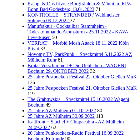
Kalapi & Das frivole Burgfräulein & Männi im RPZ
Bonn Bad Godesberg 13.01.2023
71
KONTROLLE + STRANDED / Waldmeister
Solingen 09.12.2022
37
Manufraktur - Cocktailbar Stammheim -
Todeskommando Atomsturm - 25.11.2022 - KAW-
Leverkusen
50
VERRAT + Morbid Mosh Attack 18.11.2022 Köln
Privat
33
Novotny TV, ParkPunk + Streckmittel 5.11.2022 AZ
Mülheim Ruhr
61
Brutal Verschimmelt + Die Ueblichen - WAGENI
Bochum 29. OKTOBER 2022
32
25 Jahre Pestpocken Festival 22. Oktober Gießen MuK
136
25 Jahre Pestpocken Festival 21. Oktober Gießen MuK
119
The Grabøwskis + Streckmittel 15.10.2022 Wageni
Bochum
49
25 Jahre AZ Mülheim 01.10. 2022
80
25 Jahre AZ Mülheim 30.09.2022
113
Kaltfront + Stachel + Chupacabra - AZ Mülheim
24.09.2022
62
20 Jahre Punkrockers-Radio Festival 16.09.2022
Bochum Rotrunde
90