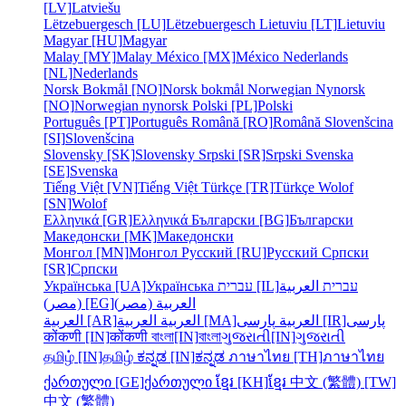
[LV]
Latviešu
Lëtzebuergesch [LU]
Lëtzebuergesch
Lietuviu [LT]
Lietuviu
Magyar [HU]
Magyar
Malay [MY]
Malay
México [MX]
México
Nederlands
[NL]
Nederlands
Norsk Bokmål [NO]
Norsk bokmål
Norwegian Nynorsk
[NO]
Norwegian nynorsk
Polski [PL]
Polski
Português [PT]
Português
Română [RO]
Română
Slovenšcina
[SI]
Slovenšcina
Slovensky [SK]
Slovensky
Srpski [SR]
Srpski
Svenska
[SE]
Svenska
Tiếng Việt [VN]
Tiếng Việt
Türkçe [TR]
Türkçe
Wolof
[SN]
Wolof
Ελληνικά [GR]
Ελληνικά
Български [BG]
Български
Македонски [MK]
Македонски
Монгол [MN]
Монгол
Русский [RU]
Русский
Српски
[SR]
Српски
Українська [UA]
Українська
עברית [IL]
العربية
עברית
العربية (مصر)
(مصر) [EG]
پارسی
پارسی [IR]
العربية
العربية [MA]
العربية
العربية [AR]
कोंकणी [IN]
कोंकणी
বাংলা[IN]
বাংলা
ગુજરાતી[IN]
ગુજરાતી
தமிழ் [IN]
தமிழ்
ಕನ್ನಡ [IN]
ಕನ್ನಡ
ภาษาไทย [TH]
ภาษาไทย
ქართული [GE]
ქართული
ខ្មែរ [KH]
ខ្មែរ
中文 (繁體) [TW]
中文 (繁體)