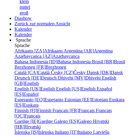
klein
mittel
groß
Diashow
Zurück zur normalen Ansicht
Kalender
Kalender
Sprache
Sprache
Afrikaans [ZA]
Afrikaans
Argentina [AR]
Argentina
Azərbaycanca [AZ]
Azərbaycanca
Bahasa Indonesia [ID]
Bahasa Indonesia
Brasil [BR]
Brasil
Brezhoneg [FR]
Brezhoneg
Català [CA]
Català
Česky [CZ]
Česky
Dansk [DK]
Dansk
Deutsch [DE]
Deutsch
Dhivehi [MV]
Dhivehi
English
[GB]
English
English [UK]
English
English [US]
English
Español
[ES]
Español
Esperanto [EO]
Esperanto
Estonian [EE]
Estonian
Euskara
[ES]
Euskara
Finnish [FI]
Finnish
Français [FR]
Français
Français
[QC]
Français
Gaeilge [IE]
Gaeilge
Galego [ES]
Galego
Hrvatski
[HR]
Hrvatski
Íslenska [IS]
Íslenska
Italiano [IT]
Italiano
Latviešu