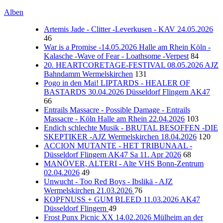
Alben
Artemis Jade - Clitter -Leverkusen - KAV 24.05.2026
46
War is a Promise -14.05.2026 Halle am Rhein Köln -
Kalasche -Wave of Fear - Loathsome -Verpest
84
20. HEARTCORETAGE-FESTIVAL 08.05.2026 AJZ
Bahndamm Wermelskirchen
131
Pogo in den Mai! LIPTARDS - HEALER OF
BASTARDS 30.04.2026 Düsseldorf Flingern AK47
66
Entrails Massacre - Possible Damage - Entrails
Massacre - Köln Halle am Rhein 22.04.2026
103
Endich schlechte Musik - BRUTAL BESOFFEN -DIE
SKEPTIKER -AJZ Wermelskirchen 18.04.2026
120
ACCION MUTANTE - HET TRIBUNAAL -
Düsseldorf Flingern AK47 Sa 11. Apr 2026
68
MANÖVER, ALTERI - Alte VHS Bonn-Zentrum
02.04.2026
49
Unwucht - Too Red Boys - Ibslikä - AJZ
Wermelskirchen 21.03.2026
76
KOPFNUSS + GUM BLEED 11.03.2026 AK47
Düsseldorf Flingern
49
Frost Punx Picnic XX 14.02.2026 Mülheim an der