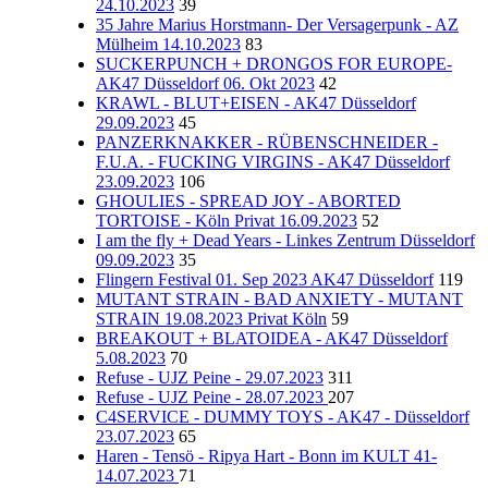
24.10.2023
39
35 Jahre Marius Horstmann- Der Versagerpunk - AZ
Mülheim 14.10.2023
83
SUCKERPUNCH + DRONGOS FOR EUROPE-
AK47 Düsseldorf 06. Okt 2023
42
KRAWL - BLUT+EISEN - AK47 Düsseldorf
29.09.2023
45
PANZERKNAKKER - RÜBENSCHNEIDER -
F.U.A. - FUCKING VIRGINS - AK47 Düsseldorf
23.09.2023
106
GHOULIES - SPREAD JOY - ABORTED
TORTOISE - Köln Privat 16.09.2023
52
I am the fly + Dead Years - Linkes Zentrum Düsseldorf
09.09.2023
35
Flingern Festival 01. Sep 2023 AK47 Düsseldorf
119
MUTANT STRAIN - BAD ANXIETY - MUTANT
STRAIN 19.08.2023 Privat Köln
59
BREAKOUT + BLATOIDEA - AK47 Düsseldorf
5.08.2023
70
Refuse - UJZ Peine - 29.07.2023
311
Refuse - UJZ Peine - 28.07.2023
207
C4SERVICE - DUMMY TOYS - AK47 - Düsseldorf
23.07.2023
65
Haren - Tensö - Ripya Hart - Bonn im KULT 41-
14.07.2023
71