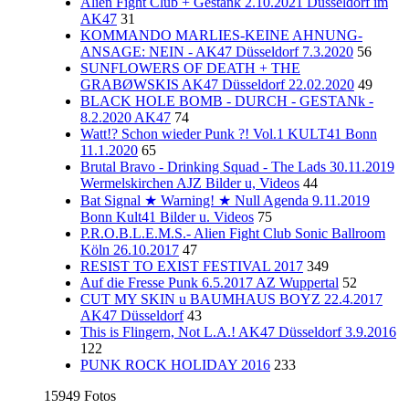
Alien Fight Club + Gestank 2.10.2021 Düsseldorf im
AK47
31
KOMMANDO MARLIES-KEINE AHNUNG-
ANSAGE: NEIN - AK47 Düsseldorf 7.3.2020
56
SUNFLOWERS OF DEATH + THE
GRABØWSKIS AK47 Düsseldorf 22.02.2020
49
BLACK HOLE BOMB - DURCH - GESTANk -
8.2.2020 AK47
74
Watt!? Schon wieder Punk ?! Vol.1 KULT41 Bonn
11.1.2020
65
Brutal Bravo - Drinking Squad - The Lads 30.11.2019
Wermelskirchen AJZ Bilder u, Videos
44
Bat Signal ★ Warning! ★ Null Agenda 9.11.2019
Bonn Kult41 Bilder u. Videos
75
P.R.O.B.L.E.M.S.- Alien Fight Club Sonic Ballroom
Köln 26.10.2017
47
RESIST TO EXIST FESTIVAL 2017
349
Auf die Fresse Punk 6.5.2017 AZ Wuppertal
52
CUT MY SKIN u BAUMHAUS BOYZ 22.4.2017
AK47 Düsseldorf
43
This is Flingern, Not L.A.! AK47 Düsseldorf 3.9.2016
122
PUNK ROCK HOLIDAY 2016
233
15949 Fotos