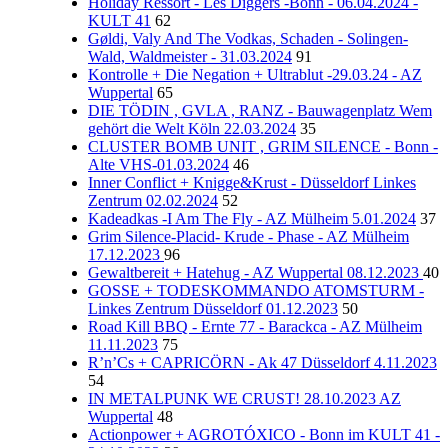
Holiday Ressort - Les Diggers -Bonn - 06.04.2024 -
KULT 41
62
Gøldi, Valy And The Vodkas, Schaden - Solingen-
Wald, Waldmeister - 31.03.2024
91
Kontrolle + Die Negation + Ultrablut -29.03.24 - AZ
Wuppertal
65
DIE TÖDIN , GVLA , RANZ - Bauwagenplatz Wem
gehört die Welt Köln 22.03.2024
35
CLUSTER BOMB UNIT , GRIM SILENCE - Bonn -
Alte VHS-01.03.2024
46
Inner Conflict + Knigge&Krust - Düsseldorf Linkes
Zentrum 02.02.2024
52
Kadeadkas -I Am The Fly - AZ Mülheim 5.01.2024
37
Grim Silence-Placid- Krude - Phase - AZ Mülheim
17.12.2023
96
Gewaltbereit + Hatehug - AZ Wuppertal 08.12.2023
40
GOSSE + TODESKOMMANDO ATOMSTURM -
Linkes Zentrum Düsseldorf 01.12.2023
50
Road Kill BBQ - Ernte 77 - Barackca - AZ Mülheim
11.11.2023
75
R’n’Cs + CAPRICÖRN - Ak 47 Düsseldorf 4.11.2023
54
IN METALPUNK WE CRUST! 28.10.2023 AZ
Wuppertal
48
Actionpower + AGROTÓXICO - Bonn im KULT 41 -