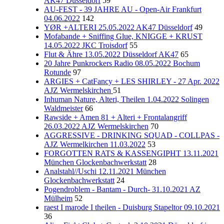
AK47 Düsseldorf
59
AU-FEST - 39 JAHRE AU - Open-Air Frankfurt
04.06.2022
142
YØR +ALTERI 25.05.2022 AK47 Düsseldorf
49
Mofabande + Sniffing Glue, KNIGGE + KRUST
14.05.2022 JKC Troisdorf
55
Flut & Ähre 13.05.2022 Düsseldorf AK47
65
20 Jahre Punkrockers Radio 08.05.2022 Bochum
Rotunde
97
ARGIES + CatFancy + LES SHIRLEY - 27 Apr. 2022
AJZ Wermelskirchen
51
Inhuman Nature, Alteri, Theilen 1.04.2022 Solingen
Waldmeister
66
Rawside + Amen 81 + Alteri + Frontalangriff
26.03.2022 AJZ Wermelskirchen
70
AGGRESSIVE - DRINKING SQUAD - COLLPAS -
AJZ Wermelkirchen 11.03.2022
53
FORGOTTEN RATS & KASSENGIPHT 13.11.2021
München Glockenbachwerkstatt
28
Analstahl//Uschi 12.11.2021 München
Glockenbachwerkstatt
24
Pogendroblem - Bantam - Durch- 31.10.2021 AZ
Mülheim
52
raest I marode I theilen - Duisburg Stapeltor 09.10.2021
36