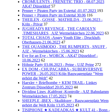
CROMULENTS - FRENETIC TRIO - 08.07.2023
AK47 Düsseldorf
57
Penner + Piraten Party im Extertal -01.07.2023
193
Penner + Piraten Party im Extertal 30.06
116
THEILEN , GOSSE , MATHILDA , 23.06.2023 -
Köln - Privat
37
JUGHEAD'S REVENGE , THE CAROLYN
,TIMESHARES , AJZ Wermelskirchen 22.06.2023
63
TOTAL CHAOS -Angry Youth Elite - Druckluft-
Oberhausen-21.06.2023
47
THE QUASIMODO , THE RUMPERTS , SNUFF ,
AJZ - Wermelskirchen - 15.06.2023
62
Eye for an Eye - WORCK - AK47 Düsseldorf -
10.06.2023
62
Höhnie Party 03.06.2023 - Peine - UJZ Peine
272
EX DOM - CHUPACABRA - SUBERVERSIVE
POWER - 26.05.2023 Köln Bauwagenplatz "Wem
gehört die Welt"
42
Haexler + Briefbombe + KEM TRAIL- Linkes
Zentrum Düsseldorf 20.05.2023
44
Dividing Lines -Kaltfront -Kontrolle - AJZ Bahndamm
Wermelskirchen 17.05.2023
74
SHEEPLE -IBEX - Skulldozer - Bauwagenplatz Wem
gehört die Welt Köln 13.05.2023
43
TISIPHONE ★ KADEADKAS ★ KULT 41 - Bonn -