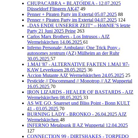
CHUPACABRA + BLATOIDEA - 12.07.2025
Düsseldorf Flingern AK47
49
Penner + Piraten Party im Extertal 05.07.2025
88
Penner + Piraten Party im Extertal 04.07.2025
124
„DAS ENDE UNSERER ZEIT“ – HöhNIE’S letzte
Party 21 Juni 2025 Peine
263
Carlos Marx Brothers - Los Intrusos - AJZ
Wermelskirchen 14.06.2025
61
Inferno Personale; Ambulanz; One Trick Pony -
autonomes zentrum (AZ) Mülheim an der Ruhr
30.05.2025
57
1.MAI '87 - ALTERNATIVE FAKTEN 1.MAI '87-
KAW Leverkusen 28.05.2025
36
Accion Mutante AJZ Wermelskirchen 24.05.2025
25
Pesticide // Discommand // Monotrop // AZ Wuppertal
16.05.2025
70
IRON LIZARDS - HEALER OF BASTARDS - AJZ
Wermelskirchen 08.05.2025
33
AS WE GO, Snareset und Bliss Point - Bonn KULT
41 - 03.05.2025
70
BURNING LADY - BRONKO - 26.04.2025 AJZ
Wermelskirchen
48
INFERNO Metalpunk II AZ Wuppertal 12.04.2025
127
CONNECTION 99 - DIRTSHAKES - TORPEDO