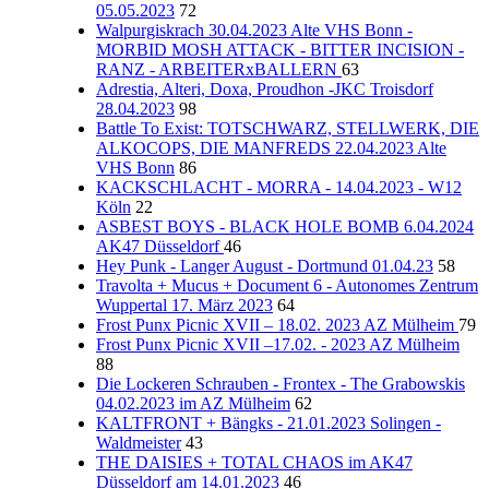
05.05.2023
72
Walpurgiskrach 30.04.2023 Alte VHS Bonn -
MORBID MOSH ATTACK - BITTER INCISION -
RANZ - ARBEITERxBALLERN
63
Adrestia, Alteri, Doxa, Proudhon -JKC Troisdorf
28.04.2023
98
Battle To Exist: TOTSCHWARZ, STELLWERK, DIE
ALKOCOPS, DIE MANFREDS 22.04.2023 Alte
VHS Bonn
86
KACKSCHLACHT - MORRA - 14.04.2023 - W12
Köln
22
ASBEST BOYS - BLACK HOLE BOMB 6.04.2024
AK47 Düsseldorf
46
Hey Punk - Langer August - Dortmund 01.04.23
58
Travolta + Mucus + Document 6 - Autonomes Zentrum
Wuppertal 17. März 2023
64
Frost Punx Picnic XVII – 18.02. 2023 AZ Mülheim
79
Frost Punx Picnic XVII –17.02. - 2023 AZ Mülheim
88
Die Lockeren Schrauben - Frontex - The Grabowskis
04.02.2023 im AZ Mülheim
62
KALTFRONT + Bängks - 21.01.2023 Solingen -
Waldmeister
43
THE DAISIES + TOTAL CHAOS im AK47
Düsseldorf am 14.01.2023
46