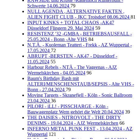
RAWSIDE und Kruste -Rattenloch Kunterbunt -
Schwerte 14.06.2024
79
NULL AGENDA , ALTERNATIVE FAKTEN ,
ALIEN FIGHT CLUB - JKC Troisdorf 08.06.2024
81
INPUT KINKS + TOTAL CHAOS -AK47
Düsseldorf Flingern 29. Mai 2024
59
RESISTENZ '32 -GMBA - BETRIEBSAUSFALL -
25.05.2024 - Bonn -Alte VHS
84
N.T.Ä. - Kuoleman Teatteri - Frekk - AZ Wuppertal -
17.05.2024
72
ABRUPT -BERSTEN - AK47 - Düsseldorf -
11.05.2024
55
Harbour Rebels - NTÄ - The Vageenas - AJZ
Wermelskirchen - 04.05.2024
96
Baum's Birthday Bash mit
ALTERI/MENSCHENSTAUB/SEPSIS - Alte VHS -
Bonn - 27.04.2024
79
Moving Targets - Skranefjell - Köln - Sonic Ballroom
23.04.2024
36
PILORI - iLL! - PISSCHARGE - Köln -
Bauwagenplatz Wem gehört die Welt 20.04.2024
39
THE DAISIES - NITROVOLT - THE DIRTY
DENIMS - 19.04.2024 - AJZ Wermelskirchen
66
INFERNO METAL PUNK FEST - 13.04.2024 - AZ
Wuppertal
121