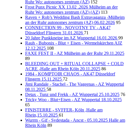
Ruhr Wo: autonomes zentrum (AZ)
152
Frost Punx Picnic XX 13.02 .2026 Mülheim an der
Ruhr Wo: autonomes zentrum (AZ) (AZ)
113
Raven + Rob’s Wedding Bash Extravaganza -Mülheim
an der Ruhr autonomes zentrum (AZ) 06.02.2026
95
CONNECTION 99 - NOVOTNY TV - AK47
Düsseldorf Flingern 31.01.2026
71
20 Jahre Punkkneipe im AZ Wuppertal 16.01.2026
99
Rauh - Bubonix - Blut + Eisen - Wermelskirchen AJZ
12.12.2025
108
FAXE FEST II - AZ Mülheim an der Ruhr 29.11.2025
89
BLEEDING OUT + RITUAL COLLAPSE + COLD
ACRE -Halle am Rhein Köln 20.11.2025
86
1984 - KOMPTOIR CHAOS - AK47 Düsseldorf
Flingern 15.11.2025
72
Jimi Randale - Stachel - The Vageenas - AZ Wuppertal
08.11.2025
58
Detax , Tunz und Frekk - AZ Wuppertal 25.10.2025
76
Tricky Woo - Blut+Eisen - AZ Wuppertal 18.10.2025
65
FINISTERRE - SVFFER- Köln ,Halle am
Rhein,15.10.2025
61
Wurrm - Gif - Svdestada - Ancst - 05.10.2025 Halle am
Rhein Köln
89