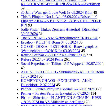
KULTURAUSBESSERUNGSWERK -Leverkusen
59
35 Jahre Wem gehört die Welt 13.09.2024 Köln
48
This Is Flingern Not L.A.! -06.09.2024 Düsseldorf
Flingern AK47 - A P U N K A L Y P S E F L I N G E
R N
93
Jodie Faster -Linkes Zentrum Hinterhof -Düsseldorf
30.08.2024
31
The NONAME - AJZ Wermelskirchen 16.08.2024
31
Escalpo - KULT 41 Bonn 07.08.2024
35
GOSSE - DOXA - PEST HOLE - Bauwagenplatz
'Wem gehört die Welt' Köln 03.08.2024
45
Refuse Festival 26.27.07.2024 Peine Tag 2
278
Refuse 26.27.07.2024 Peine
261
Social Experiment - Taifun - AZ Wuppertal 20.07.2024
40
ALIEN FIGHT CLUB - Subhumans - KULT 41 Bonn
15.07.2024
56
KOMPTOIR CHAOS - EXCLUDED - AK47
Düsseldorf 12.07.2024
45
Penner + Piraten Party im Extertal 07-07.07.2024
123
Penner + Piraten Party im Extertal 06.07.2024
114
Phane - Shitcritter - PLANET ON A CHAIN - HPSS
-18.06.2024 im AZ Mülheim an der Ruhr
128