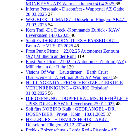
MONKEYS - AJZ Wermelskirchen 04.04.2025
68
Inferno Personale - Disconfect - Wuppertal AZ Gathe
28.03.2025
27
WEGBIER - 1. MAI 87 - Düsseldorf Flingern AK47 -
21.03.2025
54
Kem Trail -Dr. Dreck -Kommando Zurück - KAW
Leverkusen 14.03.2025
40
Scott Evil + BLOODY TILES + PASSED OUT -
Bonn Alte VHS .03.2025
48
Frost Punx Picnic + 22.02.25 Autonomes Zentrum
(AZ) Mülheim an der Ruhr
119
Frost Punx Picnic 21.02.25 Autonomes Zentrum (AZ)
Mülheim an der Ruhr
129
Visions Of War + Lautstürmer + Earth Crust
Displacement - 7. Februar 2025 AZ Wuppertal
59
NULL AGENDA - FROSCHKOTZE - GEISTIGE
VERUNREINIGUNG - GV-JKC Troisdorf
01.02.2025
56
DIE ÖFFNUNG - DOPPELRAUMSCHIFFHÄLFTE
- PISSTOLE - KAW in Leverkusen 25.01.2025
48
Soli fürs NOBIKO Kalk : GEDRÄNGEL - DR.
DOSENBIER - Privat - Köln - 18.01.2025
37
HELLBURST + DEVIL’S HOUR - AK47 -
Düsseldorf Flingern 21.12.2024
67
Frekk - Bolzenschuss - Lorda Red - Pisstole - AZ