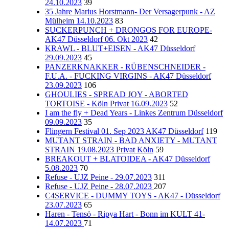
24.10.2023
39
35 Jahre Marius Horstmann- Der Versagerpunk - AZ
Mülheim 14.10.2023
83
SUCKERPUNCH + DRONGOS FOR EUROPE-
AK47 Düsseldorf 06. Okt 2023
42
KRAWL - BLUT+EISEN - AK47 Düsseldorf
29.09.2023
45
PANZERKNAKKER - RÜBENSCHNEIDER -
F.U.A. - FUCKING VIRGINS - AK47 Düsseldorf
23.09.2023
106
GHOULIES - SPREAD JOY - ABORTED
TORTOISE - Köln Privat 16.09.2023
52
I am the fly + Dead Years - Linkes Zentrum Düsseldorf
09.09.2023
35
Flingern Festival 01. Sep 2023 AK47 Düsseldorf
119
MUTANT STRAIN - BAD ANXIETY - MUTANT
STRAIN 19.08.2023 Privat Köln
59
BREAKOUT + BLATOIDEA - AK47 Düsseldorf
5.08.2023
70
Refuse - UJZ Peine - 29.07.2023
311
Refuse - UJZ Peine - 28.07.2023
207
C4SERVICE - DUMMY TOYS - AK47 - Düsseldorf
23.07.2023
65
Haren - Tensö - Ripya Hart - Bonn im KULT 41-
14.07.2023
71