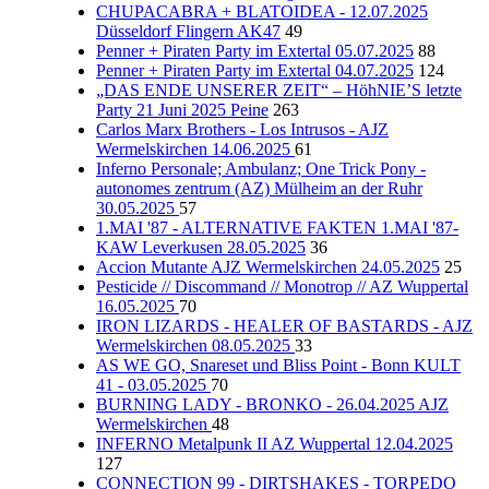
CHUPACABRA + BLATOIDEA - 12.07.2025
Düsseldorf Flingern AK47
49
Penner + Piraten Party im Extertal 05.07.2025
88
Penner + Piraten Party im Extertal 04.07.2025
124
„DAS ENDE UNSERER ZEIT“ – HöhNIE’S letzte
Party 21 Juni 2025 Peine
263
Carlos Marx Brothers - Los Intrusos - AJZ
Wermelskirchen 14.06.2025
61
Inferno Personale; Ambulanz; One Trick Pony -
autonomes zentrum (AZ) Mülheim an der Ruhr
30.05.2025
57
1.MAI '87 - ALTERNATIVE FAKTEN 1.MAI '87-
KAW Leverkusen 28.05.2025
36
Accion Mutante AJZ Wermelskirchen 24.05.2025
25
Pesticide // Discommand // Monotrop // AZ Wuppertal
16.05.2025
70
IRON LIZARDS - HEALER OF BASTARDS - AJZ
Wermelskirchen 08.05.2025
33
AS WE GO, Snareset und Bliss Point - Bonn KULT
41 - 03.05.2025
70
BURNING LADY - BRONKO - 26.04.2025 AJZ
Wermelskirchen
48
INFERNO Metalpunk II AZ Wuppertal 12.04.2025
127
CONNECTION 99 - DIRTSHAKES - TORPEDO