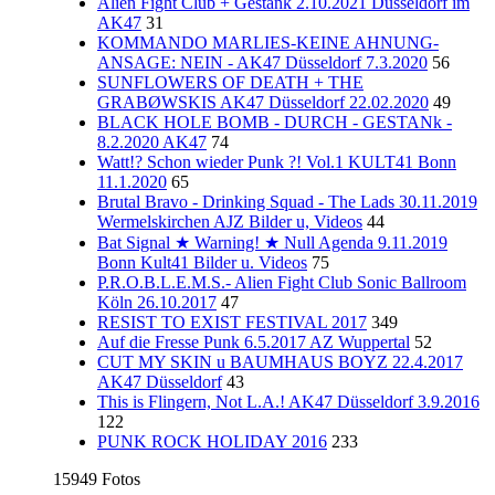
Alien Fight Club + Gestank 2.10.2021 Düsseldorf im
AK47
31
KOMMANDO MARLIES-KEINE AHNUNG-
ANSAGE: NEIN - AK47 Düsseldorf 7.3.2020
56
SUNFLOWERS OF DEATH + THE
GRABØWSKIS AK47 Düsseldorf 22.02.2020
49
BLACK HOLE BOMB - DURCH - GESTANk -
8.2.2020 AK47
74
Watt!? Schon wieder Punk ?! Vol.1 KULT41 Bonn
11.1.2020
65
Brutal Bravo - Drinking Squad - The Lads 30.11.2019
Wermelskirchen AJZ Bilder u, Videos
44
Bat Signal ★ Warning! ★ Null Agenda 9.11.2019
Bonn Kult41 Bilder u. Videos
75
P.R.O.B.L.E.M.S.- Alien Fight Club Sonic Ballroom
Köln 26.10.2017
47
RESIST TO EXIST FESTIVAL 2017
349
Auf die Fresse Punk 6.5.2017 AZ Wuppertal
52
CUT MY SKIN u BAUMHAUS BOYZ 22.4.2017
AK47 Düsseldorf
43
This is Flingern, Not L.A.! AK47 Düsseldorf 3.9.2016
122
PUNK ROCK HOLIDAY 2016
233
15949 Fotos