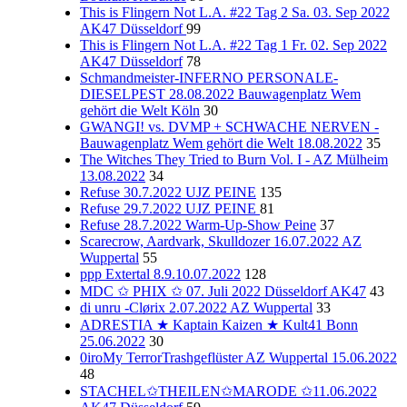
This is Flingern Not L.A. #22 Tag 2 Sa. 03. Sep 2022
AK47 Düsseldorf
99
This is Flingern Not L.A. #22 Tag 1 Fr. 02. Sep 2022
AK47 Düsseldorf
78
Schmandmeister-INFERNO PERSONALE-
DIESELPEST 28.08.2022 Bauwagenplatz Wem
gehört die Welt Köln
30
GWANGI! vs. DVMP + SCHWACHE NERVEN -
Bauwagenplatz Wem gehört die Welt 18.08.2022
35
The Witches They Tried to Burn Vol. I - AZ Mülheim
13.08.2022
34
Refuse 30.7.2022 UJZ PEINE
135
Refuse 29.7.2022 UJZ PEINE
81
Refuse 28.7.2022 Warm-Up-Show Peine
37
Scarecrow, Aardvark, Skulldozer 16.07.2022 AZ
Wuppertal
55
ppp Extertal 8.9.10.07.2022
128
MDC ✩ PHIX ✩ 07. Juli 2022 Düsseldorf AK47
43
di unru -Clørix 2.07.2022 AZ Wuppertal
33
ADRESTIA ★ Kaptain Kaizen ★ Kult41 Bonn
25.06.2022
30
0iroMy TerrorTrashgeflüster AZ Wuppertal 15.06.2022
48
STACHEL✩THEILEN✩MARODE ✩11.06.2022