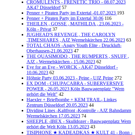
CROMULENTS - FRENETIC TRIO - 08.07.2023
AK47 Düsseldorf
57
Penner + Piraten Party im Extertal -01.07.2023
193
Penner + Piraten Party im Extertal 30.06
116
THEILEN , GOSSE , MATHILDA , 23.06.2023 -
Köln - Privat
37
JUGHEAD'S REVENGE , THE CAROLYN
,TIMESHARES , AJZ Wermelskirchen 22.06.2023
63
TOTAL CHAOS -Angry Youth Elite - Druckluft-
Oberhausen-21.06.2023
47
THE QUASIMODO , THE RUMPERTS , SNUFF ,
AJZ - Wermelskirchen - 15.06.2023
62
Eye for an Eye - WORCK - AK47 Düsseldorf -
10.06.2023
62
Höhnie Party 03.06.2023 - Peine - UJZ Peine
272
EX DOM - CHUPACABRA - SUBERVERSIVE
POWER - 26.05.2023 Köln Bauwagenplatz "Wem
gehört die Welt"
42
Haexler + Briefbombe + KEM TRAIL- Linkes
Zentrum Düsseldorf 20.05.2023
44
Dividing Lines -Kaltfront -Kontrolle - AJZ Bahndamm
Wermelskirchen 17.05.2023
74
SHEEPLE -IBEX - Skulldozer - Bauwagenplatz Wem
gehört die Welt Köln 13.05.2023
43
TISIPHONE ★ KADEADKAS ★ KULT 41 - Bonn -