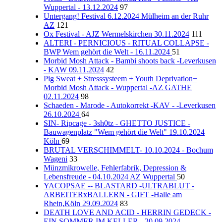
Wuppertal - 13.12.2024
97
Untergang! Festival 6.12.2024 Mülheim an der Ruhr
AZ
121
Ox Festival - AJZ Wermelskirchen 30.11.2024
111
ALTERI - PERNICIOUS - RITUAL COLLAPSE -
BWP Wem gehört die Welt - 16.11.2024
51
Morbid Mosh Attack - Bambi shoots back -Leverkusen
- KAW 09.11.2024
42
Pig Sweat + Stresssysteem + Youth Deprivation+
Morbid Mosh Attack - Wuppertal -AZ GATHE
02.11.2024
98
Schaeden - Marode - Autokorrekt -KAV - -Leverkusen
26.10.2024
64
SIN- Ripcage - 3sh0tz - GHETTO JUSTICE -
Bauwagenplatz "Wem gehört die Welt" 19.10.2024
Köln
69
BRUTAL VERSCHIMMELT- 10.10.2024 - Bochum
Wageni
33
Münzmikrowelle, Fehlerfabrik, Depression &
Lebensfreude - 04.10.2024 AZ Wuppertal
50
YACOPSAE -- BLASTARD -ULTRABLUT -
ARBEITERxBALLERN - GIFT -Halle am
Rhein,Köln 29.09.2024
83
DEATH LOVE AND ACID - HERRIN GEDECK -
EIN SOMMER IM KELLER - 20.09.2024