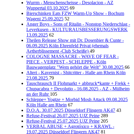
Wurrm - Menschenscheisse - Desolacion - AZ
Wuppertal 03.10.2025
69
Bierschinken Eats FZW Warm-Up Show - Bochum
Wageni 25.09.2025
52
Anger Boys - Sons of Ritalin - Nonstop Niederschlag -
Leverkusen - KULTURAUSBESSERUNGSWERK
13.09.2025
62
Theilen Release Show mit Dr. Dosenbier & Cunte -
06.09.2025 Köln Ehrenfeld Privat (ehemals
Aetherblissement -Club Scheiße)
49
COLOGNE MASSACRE - WAVE OF FEAR -
PIECE - VERPEST - SCHLEPPE - Köln
Bauwagenplatz "Wem gehört die Welt" 30.08.2025
66
Alteri - Kavernist - Shitcritter - Halle am Rhein Köln
23.08.2025
79
Tauschrausch II Flohmarkt + abbruck*kante + Frekk +
Chupacabra + Devolutio - 16.08.2025 - AZ - Mülheim
an der Ruhr
105
Schleppe+ Yogtze + Morbid Mosh Attack 09.08.2025
Köln Halle am Rhein
67
D.O.A. 30.07.2025 Düsseldorf Flingern AK47
43
Refuse-Festival 26.07.2025 UJZ Peine
289
Refuse-Festival 25.07.2025 UJZ Peine
205
VERBAL ABUSE + Agrotóxico + KRAWL -
19.07.2025 Düsseldorf Flingern AK47
81