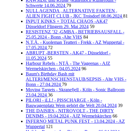
RAWSIDE und Kruste -Rattenloch Kunterbunt -
Schwerte 14.06.2024
79
NULL AGENDA , ALTERNATIVE FAKTEN ,
ALIEN FIGHT CLUB - JKC Troisdorf 08.06.2024
81
INPUT KINKS + TOTAL CHAOS -AK47
Düsseldorf Flingern 29. Mai 2024
59
RESISTENZ '32 -GMBA - BETRIEBSAUSFALL -
25.05.2024 - Bonn -Alte VHS
84
N.T.Ä. - Kuoleman Teatteri - Frekk - AZ Wuppertal -
17.05.2024
72
ABRUPT -BERSTEN - AK47 - Düsseldorf -
11.05.2024
55
Harbour Rebels - NTÄ - The Vageenas - AJZ
Wermelskirchen - 04.05.2024
96
Baum's Birthday Bash mit
ALTERI/MENSCHENSTAUB/SEPSIS - Alte VHS -
Bonn - 27.04.2024
79
Moving Targets - Skranefjell - Köln - Sonic Ballroom
23.04.2024
36
PILORI - iLL! - PISSCHARGE - Köln -
Bauwagenplatz Wem gehört die Welt 20.04.2024
39
THE DAISIES - NITROVOLT - THE DIRTY
DENIMS - 19.04.2024 - AJZ Wermelskirchen
66
INFERNO METAL PUNK FEST - 13.04.2024 - AZ
Wuppertal
121