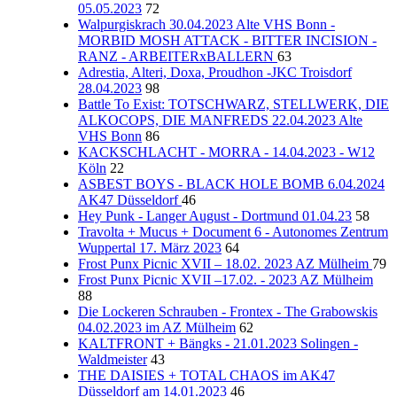
05.05.2023
72
Walpurgiskrach 30.04.2023 Alte VHS Bonn -
MORBID MOSH ATTACK - BITTER INCISION -
RANZ - ARBEITERxBALLERN
63
Adrestia, Alteri, Doxa, Proudhon -JKC Troisdorf
28.04.2023
98
Battle To Exist: TOTSCHWARZ, STELLWERK, DIE
ALKOCOPS, DIE MANFREDS 22.04.2023 Alte
VHS Bonn
86
KACKSCHLACHT - MORRA - 14.04.2023 - W12
Köln
22
ASBEST BOYS - BLACK HOLE BOMB 6.04.2024
AK47 Düsseldorf
46
Hey Punk - Langer August - Dortmund 01.04.23
58
Travolta + Mucus + Document 6 - Autonomes Zentrum
Wuppertal 17. März 2023
64
Frost Punx Picnic XVII – 18.02. 2023 AZ Mülheim
79
Frost Punx Picnic XVII –17.02. - 2023 AZ Mülheim
88
Die Lockeren Schrauben - Frontex - The Grabowskis
04.02.2023 im AZ Mülheim
62
KALTFRONT + Bängks - 21.01.2023 Solingen -
Waldmeister
43
THE DAISIES + TOTAL CHAOS im AK47
Düsseldorf am 14.01.2023
46