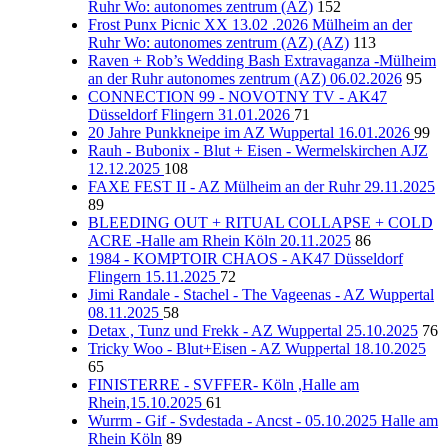
Ruhr Wo: autonomes zentrum (AZ)
152
Frost Punx Picnic XX 13.02 .2026 Mülheim an der
Ruhr Wo: autonomes zentrum (AZ) (AZ)
113
Raven + Rob’s Wedding Bash Extravaganza -Mülheim
an der Ruhr autonomes zentrum (AZ) 06.02.2026
95
CONNECTION 99 - NOVOTNY TV - AK47
Düsseldorf Flingern 31.01.2026
71
20 Jahre Punkkneipe im AZ Wuppertal 16.01.2026
99
Rauh - Bubonix - Blut + Eisen - Wermelskirchen AJZ
12.12.2025
108
FAXE FEST II - AZ Mülheim an der Ruhr 29.11.2025
89
BLEEDING OUT + RITUAL COLLAPSE + COLD
ACRE -Halle am Rhein Köln 20.11.2025
86
1984 - KOMPTOIR CHAOS - AK47 Düsseldorf
Flingern 15.11.2025
72
Jimi Randale - Stachel - The Vageenas - AZ Wuppertal
08.11.2025
58
Detax , Tunz und Frekk - AZ Wuppertal 25.10.2025
76
Tricky Woo - Blut+Eisen - AZ Wuppertal 18.10.2025
65
FINISTERRE - SVFFER- Köln ,Halle am
Rhein,15.10.2025
61
Wurrm - Gif - Svdestada - Ancst - 05.10.2025 Halle am
Rhein Köln
89