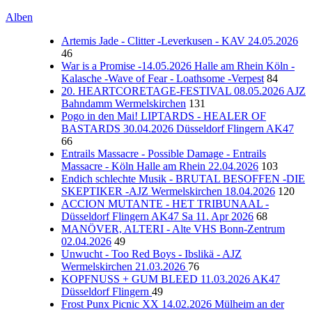
Alben
Artemis Jade - Clitter -Leverkusen - KAV 24.05.2026
46
War is a Promise -14.05.2026 Halle am Rhein Köln -
Kalasche -Wave of Fear - Loathsome -Verpest
84
20. HEARTCORETAGE-FESTIVAL 08.05.2026 AJZ
Bahndamm Wermelskirchen
131
Pogo in den Mai! LIPTARDS - HEALER OF
BASTARDS 30.04.2026 Düsseldorf Flingern AK47
66
Entrails Massacre - Possible Damage - Entrails
Massacre - Köln Halle am Rhein 22.04.2026
103
Endich schlechte Musik - BRUTAL BESOFFEN -DIE
SKEPTIKER -AJZ Wermelskirchen 18.04.2026
120
ACCION MUTANTE - HET TRIBUNAAL -
Düsseldorf Flingern AK47 Sa 11. Apr 2026
68
MANÖVER, ALTERI - Alte VHS Bonn-Zentrum
02.04.2026
49
Unwucht - Too Red Boys - Ibslikä - AJZ
Wermelskirchen 21.03.2026
76
KOPFNUSS + GUM BLEED 11.03.2026 AK47
Düsseldorf Flingern
49
Frost Punx Picnic XX 14.02.2026 Mülheim an der