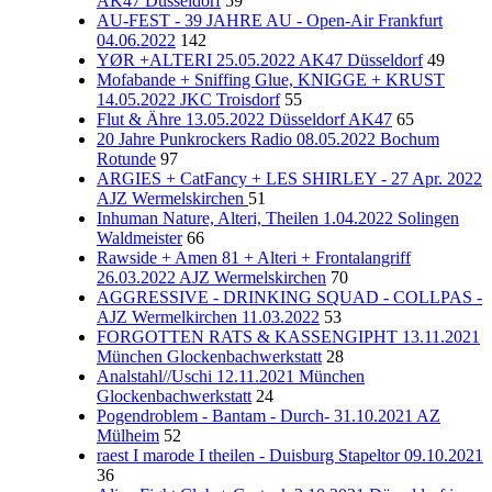
AK47 Düsseldorf
59
AU-FEST - 39 JAHRE AU - Open-Air Frankfurt
04.06.2022
142
YØR +ALTERI 25.05.2022 AK47 Düsseldorf
49
Mofabande + Sniffing Glue, KNIGGE + KRUST
14.05.2022 JKC Troisdorf
55
Flut & Ähre 13.05.2022 Düsseldorf AK47
65
20 Jahre Punkrockers Radio 08.05.2022 Bochum
Rotunde
97
ARGIES + CatFancy + LES SHIRLEY - 27 Apr. 2022
AJZ Wermelskirchen
51
Inhuman Nature, Alteri, Theilen 1.04.2022 Solingen
Waldmeister
66
Rawside + Amen 81 + Alteri + Frontalangriff
26.03.2022 AJZ Wermelskirchen
70
AGGRESSIVE - DRINKING SQUAD - COLLPAS -
AJZ Wermelkirchen 11.03.2022
53
FORGOTTEN RATS & KASSENGIPHT 13.11.2021
München Glockenbachwerkstatt
28
Analstahl//Uschi 12.11.2021 München
Glockenbachwerkstatt
24
Pogendroblem - Bantam - Durch- 31.10.2021 AZ
Mülheim
52
raest I marode I theilen - Duisburg Stapeltor 09.10.2021
36