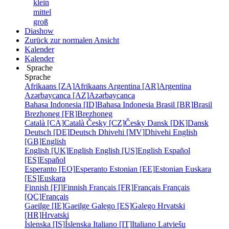
klein
mittel
groß
Diashow
Zurück zur normalen Ansicht
Kalender
Kalender
Sprache
Sprache
Afrikaans [ZA]
Afrikaans
Argentina [AR]
Argentina
Azərbaycanca [AZ]
Azərbaycanca
Bahasa Indonesia [ID]
Bahasa Indonesia
Brasil [BR]
Brasil
Brezhoneg [FR]
Brezhoneg
Català [CA]
Català
Česky [CZ]
Česky
Dansk [DK]
Dansk
Deutsch [DE]
Deutsch
Dhivehi [MV]
Dhivehi
English
[GB]
English
English [UK]
English
English [US]
English
Español
[ES]
Español
Esperanto [EO]
Esperanto
Estonian [EE]
Estonian
Euskara
[ES]
Euskara
Finnish [FI]
Finnish
Français [FR]
Français
Français
[QC]
Français
Gaeilge [IE]
Gaeilge
Galego [ES]
Galego
Hrvatski
[HR]
Hrvatski
Íslenska [IS]
Íslenska
Italiano [IT]
Italiano
Latviešu