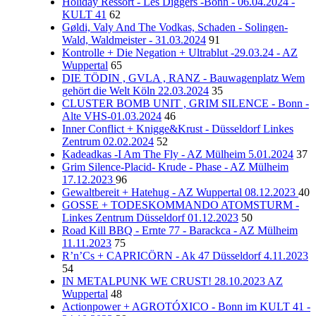
Holiday Ressort - Les Diggers -Bonn - 06.04.2024 -
KULT 41
62
Gøldi, Valy And The Vodkas, Schaden - Solingen-
Wald, Waldmeister - 31.03.2024
91
Kontrolle + Die Negation + Ultrablut -29.03.24 - AZ
Wuppertal
65
DIE TÖDIN , GVLA , RANZ - Bauwagenplatz Wem
gehört die Welt Köln 22.03.2024
35
CLUSTER BOMB UNIT , GRIM SILENCE - Bonn -
Alte VHS-01.03.2024
46
Inner Conflict + Knigge&Krust - Düsseldorf Linkes
Zentrum 02.02.2024
52
Kadeadkas -I Am The Fly - AZ Mülheim 5.01.2024
37
Grim Silence-Placid- Krude - Phase - AZ Mülheim
17.12.2023
96
Gewaltbereit + Hatehug - AZ Wuppertal 08.12.2023
40
GOSSE + TODESKOMMANDO ATOMSTURM -
Linkes Zentrum Düsseldorf 01.12.2023
50
Road Kill BBQ - Ernte 77 - Barackca - AZ Mülheim
11.11.2023
75
R’n’Cs + CAPRICÖRN - Ak 47 Düsseldorf 4.11.2023
54
IN METALPUNK WE CRUST! 28.10.2023 AZ
Wuppertal
48
Actionpower + AGROTÓXICO - Bonn im KULT 41 -