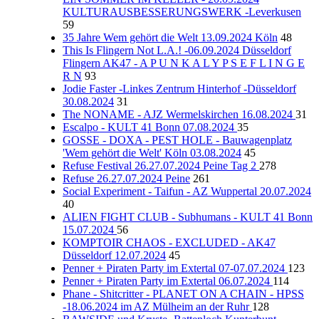
KULTURAUSBESSERUNGSWERK -Leverkusen
59
35 Jahre Wem gehört die Welt 13.09.2024 Köln
48
This Is Flingern Not L.A.! -06.09.2024 Düsseldorf
Flingern AK47 - A P U N K A L Y P S E F L I N G E
R N
93
Jodie Faster -Linkes Zentrum Hinterhof -Düsseldorf
30.08.2024
31
The NONAME - AJZ Wermelskirchen 16.08.2024
31
Escalpo - KULT 41 Bonn 07.08.2024
35
GOSSE - DOXA - PEST HOLE - Bauwagenplatz
'Wem gehört die Welt' Köln 03.08.2024
45
Refuse Festival 26.27.07.2024 Peine Tag 2
278
Refuse 26.27.07.2024 Peine
261
Social Experiment - Taifun - AZ Wuppertal 20.07.2024
40
ALIEN FIGHT CLUB - Subhumans - KULT 41 Bonn
15.07.2024
56
KOMPTOIR CHAOS - EXCLUDED - AK47
Düsseldorf 12.07.2024
45
Penner + Piraten Party im Extertal 07-07.07.2024
123
Penner + Piraten Party im Extertal 06.07.2024
114
Phane - Shitcritter - PLANET ON A CHAIN - HPSS
-18.06.2024 im AZ Mülheim an der Ruhr
128