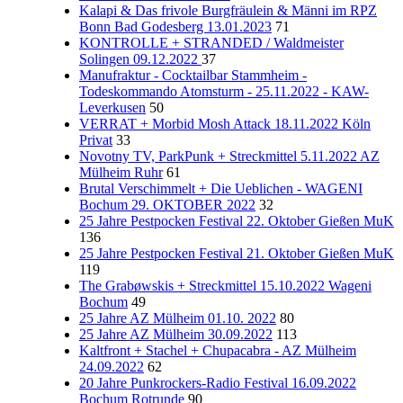
Kalapi & Das frivole Burgfräulein & Männi im RPZ
Bonn Bad Godesberg 13.01.2023
71
KONTROLLE + STRANDED / Waldmeister
Solingen 09.12.2022
37
Manufraktur - Cocktailbar Stammheim -
Todeskommando Atomsturm - 25.11.2022 - KAW-
Leverkusen
50
VERRAT + Morbid Mosh Attack 18.11.2022 Köln
Privat
33
Novotny TV, ParkPunk + Streckmittel 5.11.2022 AZ
Mülheim Ruhr
61
Brutal Verschimmelt + Die Ueblichen - WAGENI
Bochum 29. OKTOBER 2022
32
25 Jahre Pestpocken Festival 22. Oktober Gießen MuK
136
25 Jahre Pestpocken Festival 21. Oktober Gießen MuK
119
The Grabøwskis + Streckmittel 15.10.2022 Wageni
Bochum
49
25 Jahre AZ Mülheim 01.10. 2022
80
25 Jahre AZ Mülheim 30.09.2022
113
Kaltfront + Stachel + Chupacabra - AZ Mülheim
24.09.2022
62
20 Jahre Punkrockers-Radio Festival 16.09.2022
Bochum Rotrunde
90